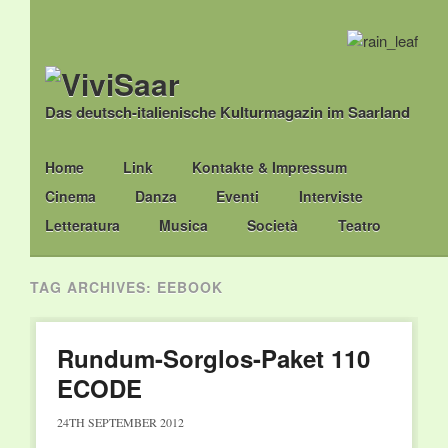
Das deutsch-italienische Kulturmagazin im Saarland
Main menu
Skip
Home
Link
Kontakte & Impressum
to
Cinema
Danza
Eventi
Interviste
content
Letteratura
Musica
Società
Teatro
TAG ARCHIVES:
EEBOOK
Rundum-Sorglos-Paket 110
ECODE
24TH SEPTEMBER 2012