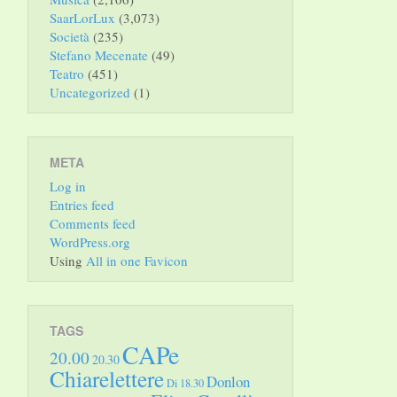
SaarLorLux
(3,073)
Società
(235)
Stefano Mecenate
(49)
Teatro
(451)
Uncategorized
(1)
META
Log in
Entries feed
Comments feed
WordPress.org
Using
All in one Favicon
TAGS
CAPe
20.00
20.30
Chiarelettere
Donlon
Di 18.30