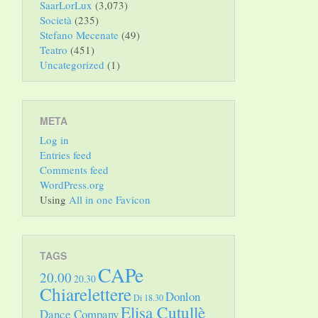
SaarLorLux
(3,073)
Società
(235)
Stefano Mecenate
(49)
Teatro
(451)
Uncategorized
(1)
META
Log in
Entries feed
Comments feed
WordPress.org
Using
All in one Favicon
TAGS
CAPe
20.00
20.30
Chiarelettere
Donlon
Di 18.30
Elisa Cutullè
Dance Company