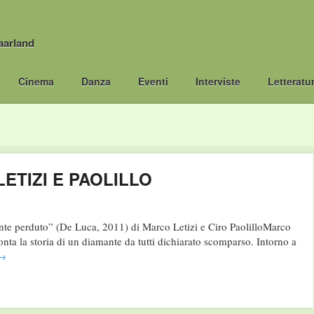
aarland
Cinema
Danza
Eventi
Interviste
Letteratu
ETIZI E PAOLILLO
mante perduto” (De Luca, 2011) di Marco Letizi e Ciro PaolilloMarco
onta la storia di un diamante da tutti dichiarato scomparso. Intorno a
→