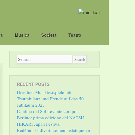
ra
Musica
Società
Teatro
RECENT POSTS
Dresdner Musikfestspiele mit
Traumbilanz und Freude auf das 50.
Jubiläum 2027
L’anima del Sol Levante conquista
Berlino: prima edizione del NATSU
HIKARI Japan Festival
Redéfinir le divertissement asiatique en