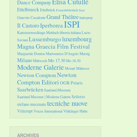
Elisa Cutullè
Dance Company
Ettelbrueck
Ettelbrück
Frauenbibliothek Saar
Grand Théâtre
Gianvito Casadonte
hairspray
ISPI
Il Castoro
Iperborea
Kammermusiktage Mettlach
libreria italiana
Lucio
luxembourg
Lussemburgo
Saviani
Magna Graecia Film Festival
Marguerite Donlon
Marioenrico D'Angelo
Merzig
Milano
Mo 17.30
Mittwoch
Mo 18.30
Moderne Galerie
Mozart
Mätresse
Newton
Newton Compton
Compton Editori
OGR
Polaris
Saarbrücken
Saarland.Museum
Sellerio
Saarland.Museum | Moderne Galerie
tecniche nuove
stefano mecenate
Villerupt
Voices International
Völklinger Hütte
ARCHIVES