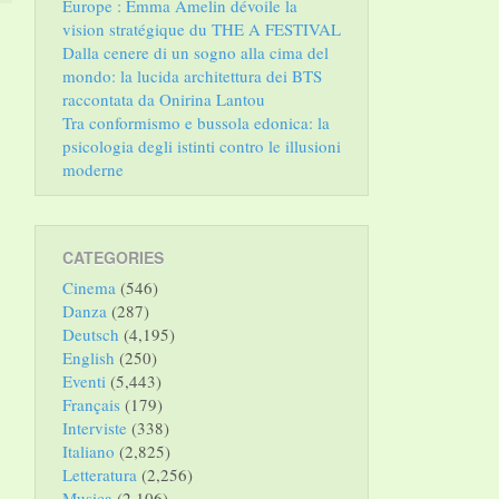
Europe : Emma Amelin dévoile la
vision stratégique du THE A FESTIVAL
Dalla cenere di un sogno alla cima del
mondo: la lucida architettura dei BTS
raccontata da Onirina Lantou
Tra conformismo e bussola edonica: la
psicologia degli istinti contro le illusioni
moderne
CATEGORIES
Cinema
(546)
Danza
(287)
Deutsch
(4,195)
English
(250)
Eventi
(5,443)
Français
(179)
Interviste
(338)
Italiano
(2,825)
Letteratura
(2,256)
Musica
(2,106)