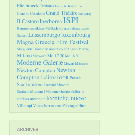
Ettelbrueck
Ettelbrück
Frauenbibliothek Saar
Grand Théâtre
Gianvito Casadonte
hairspray
ISPI
Il Castoro
Iperborea
Kammermusiktage Mettlach
libreria italiana
Lucio
luxembourg
Lussemburgo
Saviani
Magna Graecia Film Festival
Marguerite Donlon
Marioenrico D'Angelo
Merzig
Milano
Mo 17.30
Mittwoch
Mo 18.30
Moderne Galerie
Mozart
Mätresse
Newton
Newton Compton
Compton Editori
OGR
Polaris
Saarbrücken
Saarland.Museum
Sellerio
Saarland.Museum | Moderne Galerie
tecniche nuove
stefano mecenate
Villerupt
Voices International
Völklinger Hütte
ARCHIVES