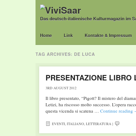
Das deutsch-italienische Kulturmagazin im S
Main menu
Skip
Home
Link
Kontakte & Impressum
to
content
TAG ARCHIVES:
DE LUCA
PRESENTAZIONE LIBRO L
3RD AUGUST 2012
Il libro presentato, “Pigott? Il mistero del dia
Letizi, ha riscosso molto successo. L’opera racc
questa vicenda si scatena …
Continue reading
EVENTI
,
ITALIANO
,
LETTERATURA
|