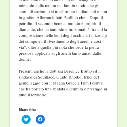
miracolo della natura nel fare in modo che gli
atomi di carbonio si trasformino in diamanti e non
in grafite. Afferma infatti Paollillo che: “Dopo il
petrolio, il secondo bene al mondo è proprio il
diamante, che ha tantissime funzionalità, tra cui la
composizione delle lenti degli occhiali, i microcip
dei computer, il rivestimento degli aerei, e così
via”; oltre a quella più nota che vede la pietra
preziosa applicata sugli anelli tanto amati dalle
donne.
Presenti anche la dott.ssa Berenice Brutto ed il
sindaco di Squillace, Guido Rhodio, felici del
gemellaggio con il Magna Graecia Film Festival
che ha portato una ventata di cultura e prestigio in
tutto il territorio.
Share this:
Click
Click
to
to
share
share