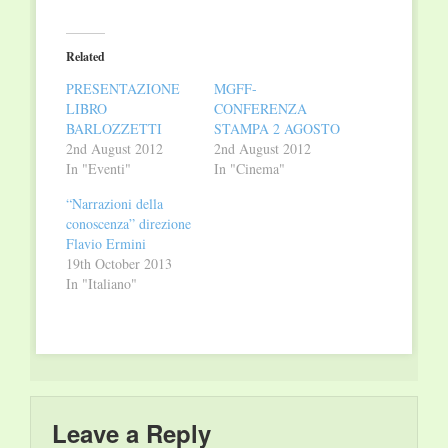
on
on
Twitter
Facebook
(Opens
(Opens
in
in
Related
new
new
window)
window)
PRESENTAZIONE
MGFF-
LIBRO
CONFERENZA
BARLOZZETTI
STAMPA 2 AGOSTO
2nd August 2012
2nd August 2012
In "Eventi"
In "Cinema"
“Narrazioni della
conoscenza” direzione
Flavio Ermini
19th October 2013
In "Italiano"
Leave a Reply