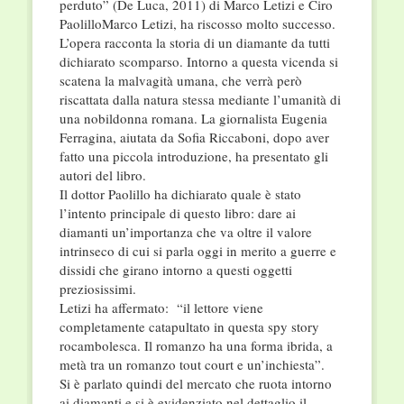
perduto” (De Luca, 2011) di Marco Letizi e Ciro
PaolilloMarco Letizi, ha riscosso molto successo.
L’opera racconta la storia di un diamante da tutti
dichiarato scomparso. Intorno a questa vicenda si
scatena la malvagità umana, che verrà però
riscattata dalla natura stessa mediante l’umanità di
una nobildonna romana. La giornalista Eugenia
Ferragina, aiutata da Sofia Riccaboni, dopo aver
fatto una piccola introduzione, ha presentato gli
autori del libro.
Il dottor Paolillo ha dichiarato quale è stato
l’intento principale di questo libro: dare ai
diamanti un’importanza che va oltre il valore
intrinseco di cui si parla oggi in merito a guerre e
dissidi che girano intorno a questi oggetti
preziosissimi.
Letizi ha affermato: “il lettore viene
completamente catapultato in questa spy story
rocambolesca. Il romanzo ha una forma ibrida, a
metà tra un romanzo tout court e un’inchiesta”.
Si è parlato quindi del mercato che ruota intorno
ai diamanti e si è evidenziato nel dettaglio il