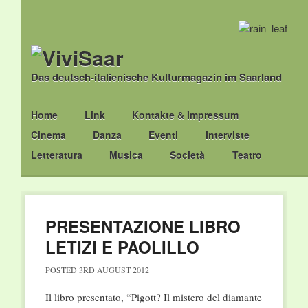
Das deutsch-italienische Kulturmagazin im Saarland
Main menu
Skip
Home
Link
Kontakte & Impressum
to
Cinema
Danza
Eventi
Interviste
content
Letteratura
Musica
Società
Teatro
PRESENTAZIONE LIBRO
LETIZI E PAOLILLO
POSTED
3RD AUGUST 2012
Il libro presentato, “Pigott? Il mistero del diamante