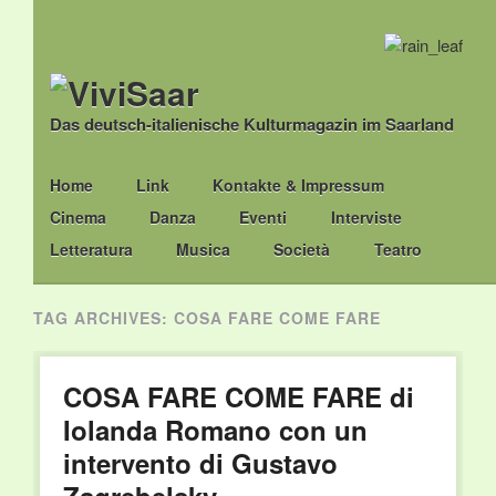
Das deutsch-italienische Kulturmagazin im Saarland
Main menu
Skip
Home
Link
Kontakte & Impressum
to
Cinema
Danza
Eventi
Interviste
content
Letteratura
Musica
Società
Teatro
TAG ARCHIVES:
COSA FARE COME FARE
COSA FARE COME FARE di
Iolanda Romano con un
intervento di Gustavo