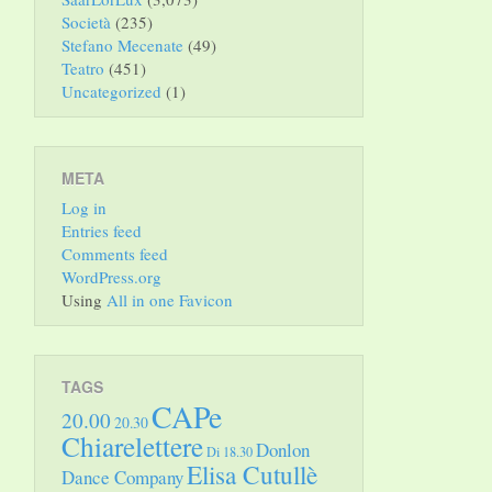
Società
(235)
Stefano Mecenate
(49)
Teatro
(451)
Uncategorized
(1)
META
Log in
Entries feed
Comments feed
WordPress.org
Using
All in one Favicon
TAGS
CAPe
20.00
20.30
Chiarelettere
Donlon
Di 18.30
Elisa Cutullè
Dance Company