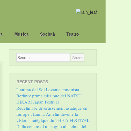
ra
Musica
Società
Teatro
RECENT POSTS
L’anima del Sol Levante conquista
Berlino: prima edizione del NATSU
HIKARI Japan Festival
Redéfinir le divertissement asiatique en
Europe : Emma Amelin dévoile la
vision stratégique du THE A FESTIVAL
Dalla cenere di un sogno alla cima del