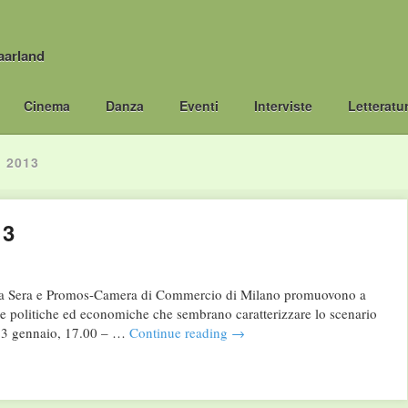
aarland
Cinema
Danza
Eventi
Interviste
Letteratu
 2013
13
la Sera e Promos-Camera di Commercio di Milano promuovono a
e politiche ed economiche che sembrano caratterizzare lo scenario
 23 gennaio, 17.00 – …
Continue reading
→