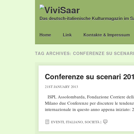
Das deutsch-italienische Kulturmagazin im S
Main menu
Skip
Home
Link
Kontakte & Impressum
to
content
TAG ARCHIVES:
CONFERENZE SU SCENARI
Conferenze su scenari 20
21ST JANUARY 2013
ISPI, Assolombarda, Fondazione Corriere del
Milano due Conferenze per discutere le tendenz
internazionale in questo anno appena iniziato:
EVENTI
,
ITALIANO
,
SOCIETÀ
|