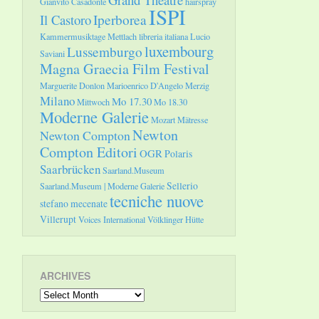
Gianvito Casadonte
hairspray
ISPI
Il Castoro
Iperborea
Kammermusiktage Mettlach
libreria italiana
Lucio
luxembourg
Lussemburgo
Saviani
Magna Graecia Film Festival
Marguerite Donlon
Marioenrico D'Angelo
Merzig
Milano
Mo 17.30
Mittwoch
Mo 18.30
Moderne Galerie
Mozart
Mätresse
Newton
Newton Compton
Compton Editori
OGR
Polaris
Saarbrücken
Saarland.Museum
Sellerio
Saarland.Museum | Moderne Galerie
tecniche nuove
stefano mecenate
Villerupt
Voices International
Völklinger Hütte
ARCHIVES
Archives