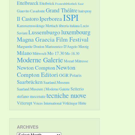
Ettelbrueck
Ettelbrück
Frauenbibliothek Saar
Grand Théâtre
Gianvito Casadonte
hairspray
ISPI
Il Castoro
Iperborea
Kammermusiktage Mettlach
libreria italiana
Lucio
luxembourg
Lussemburgo
Saviani
Magna Graecia Film Festival
Marguerite Donlon
Marioenrico D'Angelo
Merzig
Milano
Mo 17.30
Mittwoch
Mo 18.30
Moderne Galerie
Mozart
Mätresse
Newton
Newton Compton
Compton Editori
OGR
Polaris
Saarbrücken
Saarland.Museum
Sellerio
Saarland.Museum | Moderne Galerie
tecniche nuove
stefano mecenate
Villerupt
Voices International
Völklinger Hütte
ARCHIVES
Archives