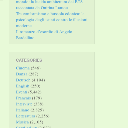
mondo: la lucida architettura dei BTS
raccontata da Onirina Lantou
Tra conformismo e bussola edonica: la
psicologia degli istinti contro le illusioni
moderne
Il romanzo d’esordio di Angelo
Bardellino
CATEGORIES
Cinema
(546)
Danza
(287)
Deutsch
(4,194)
English
(250)
Eventi
(5,442)
Français
(179)
Interviste
(338)
Italiano
(2,825)
Letteratura
(2,256)
Musica
(2,105)
SaarLorLux
(3,073)