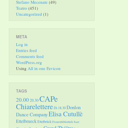
Stefano Mecenate
(49)
Teatro
(451)
Uncategorized
(1)
META
Log in
Entries feed
Comments feed
WordPress.org
Using
All in one Favicon
TAGS
CAPe
20.00
20.30
Chiarelettere
Donlon
Di 18.30
Elisa Cutullè
Dance Company
Ettelbrueck
Ettelbrück
Frauenbibliothek Saar
Grand Théâtre