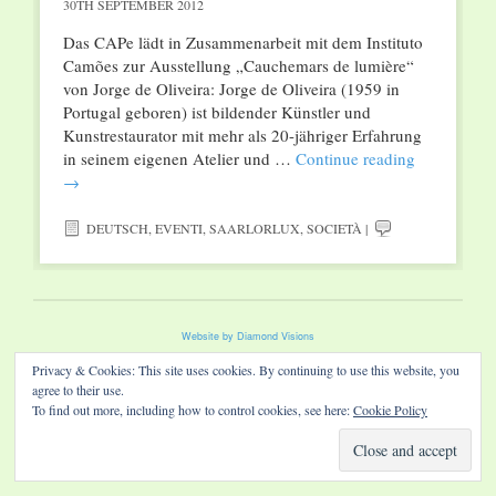
30TH SEPTEMBER 2012
Das CAPe lädt in Zusammenarbeit mit dem Instituto
Camões zur Ausstellung „Cauchemars de lumière“
von Jorge de Oliveira: Jorge de Oliveira (1959 in
Portugal geboren) ist bildender Künstler und
Kunstrestaurator mit mehr als 20-jähriger Erfahrung
in seinem eigenen Atelier und …
Continue reading
→
DEUTSCH
,
EVENTI
,
SAARLORLUX
,
SOCIETÀ
|
Website by Diamond Visions
Privacy & Cookies: This site uses cookies. By continuing to use this website, you
agree to their use.
To find out more, including how to control cookies, see here:
Cookie Policy