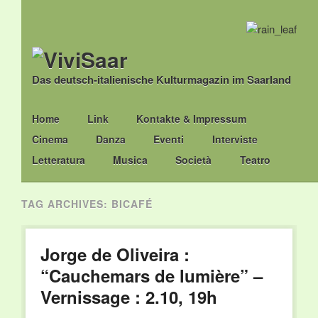
Das deutsch-italienische Kulturmagazin im Saarland
Main menu
Skip
Home
Link
Kontakte & Impressum
to
Cinema
Danza
Eventi
Interviste
content
Letteratura
Musica
Società
Teatro
TAG ARCHIVES:
BICAFÉ
Jorge de Oliveira :
“Cauchemars de lumière” –
Vernissage : 2.10, 19h