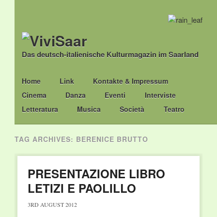
Das deutsch-italienische Kulturmagazin im Saarland
Main menu
Skip
Home
Link
Kontakte & Impressum
to
Cinema
Danza
Eventi
Interviste
content
Letteratura
Musica
Società
Teatro
TAG ARCHIVES:
BERENICE BRUTTO
PRESENTAZIONE LIBRO
LETIZI E PAOLILLO
3RD AUGUST 2012