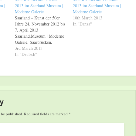
m |
2013 im Saarland.Museum |
2013 im Saarland.Museum |
Moderne Galerie
Moderne Galerie
Saarland – Kunst der 50er
10th March 2013
Jahre 24. November 2012 bis
In "Danza"
7. April 2013
Saarland.Museum | Moderne
Galerie, Saarbrücken,
Bismarckstraße
3rd March 2013
Sichtwechsel -
In "Deutsch"
Publikumsgespräche in der
Ausstellung Bis 7. April
2013 präsentiert das
Saarland.Museum in der
Modernen Galerie die
Ausstellung „Saarland –
Kunst der 50er Jahre“. Die
y
wissenschaftlichen
MitarbeiterInnen…
 be published.
Required fields are marked
*