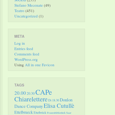
Stefano Mecenate
(49)
Teatro
(451)
Uncategorized
(1)
META
Log in
Entries feed
Comments feed
WordPress.org
Using
All in one Favicon
TAGS
CAPe
20.00
20.30
Chiarelettere
Donlon
Di 18.30
Elisa Cutullè
Dance Company
Ettelbrueck
Ettelbrück
Frauenbibliothek Saar