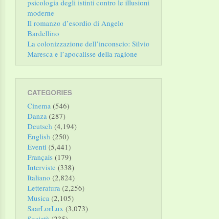
psicologia degli istinti contro le illusioni
moderne
Il romanzo d’esordio di Angelo
Bardellino
La colonizzazione dell’inconscio: Silvio
Maresca e l’apocalisse della ragione
CATEGORIES
Cinema
(546)
Danza
(287)
Deutsch
(4,194)
English
(250)
Eventi
(5,441)
Français
(179)
Interviste
(338)
Italiano
(2,824)
Letteratura
(2,256)
Musica
(2,105)
SaarLorLux
(3,073)
Società
(235)