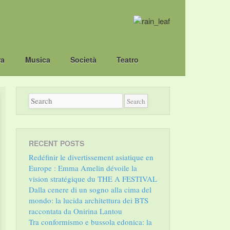
ra
Musica
Società
Teatro
RECENT POSTS
Redéfinir le divertissement asiatique en
Europe : Emma Amelin dévoile la
vision stratégique du THE A FESTIVAL
Dalla cenere di un sogno alla cima del
mondo: la lucida architettura dei BTS
raccontata da Onirina Lantou
Tra conformismo e bussola edonica: la