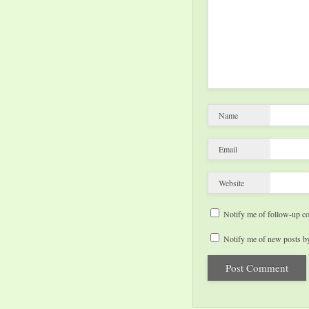
Name
Email
Website
Notify me of follow-up c
Notify me of new posts by