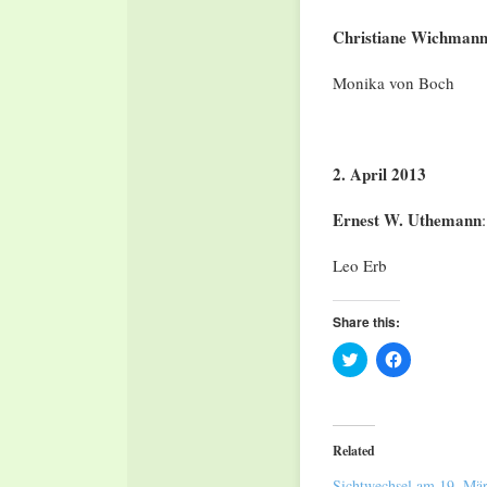
Christiane Wichman
Monika von Boch
2. April 2
Ernest W. Uthemann
:
Leo Erb
Share this:
Click
Click
to
to
share
share
on
on
Twitter
Facebook
(Opens
(Opens
in
in
Related
new
new
window)
window)
Sichtwechsel am 19. Mä