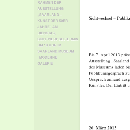
RAHMEN DER
AUSSTELLUNG
„SAARLAND –
Sichtwechsel –
Publik
KUNST DER 50ER
JAHRE“ AM
DIENSTAG
,
SICHTWECHSELTERMIN
,
UM 18 UHR IM
SAARLAND.MUSEUM
Bis 7. April 2013 prä
| MODERNE
Ausstellung „Saarland 
GALERIE
des Museums laden bis
Publikumsgespräch zu 
Gespräch anhand ausge
Künstler. Der Eintritt 
26. März 2