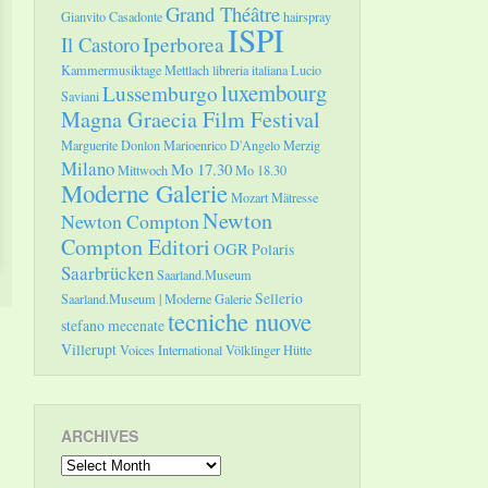
Grand Théâtre
Gianvito Casadonte
hairspray
ISPI
Il Castoro
Iperborea
Kammermusiktage Mettlach
libreria italiana
Lucio
luxembourg
Lussemburgo
Saviani
Magna Graecia Film Festival
Marguerite Donlon
Marioenrico D'Angelo
Merzig
Milano
Mo 17.30
Mittwoch
Mo 18.30
Moderne Galerie
Mozart
Mätresse
Newton
Newton Compton
Compton Editori
OGR
Polaris
Saarbrücken
Saarland.Museum
Sellerio
Saarland.Museum | Moderne Galerie
tecniche nuove
stefano mecenate
Villerupt
Voices International
Völklinger Hütte
ARCHIVES
Archives