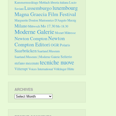
Kammermusiktage Mettlach
libreria italiana
Lucio
luxembourg
Lussemburgo
Saviani
Magna Graecia Film Festival
Marguerite Donlon
Marioenrico D'Angelo
Merzig
Milano
Mo 17.30
Mittwoch
Mo 18.30
Moderne Galerie
Mozart
Mätresse
Newton
Newton Compton
Compton Editori
OGR
Polaris
Saarbrücken
Saarland.Museum
Sellerio
Saarland.Museum | Moderne Galerie
tecniche nuove
stefano mecenate
Villerupt
Voices International
Völklinger Hütte
ARCHIVES
Archives