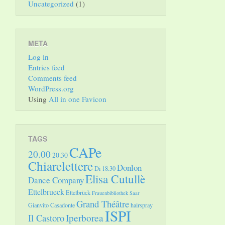
Uncategorized
(1)
META
Log in
Entries feed
Comments feed
WordPress.org
Using
All in one Favicon
TAGS
CAPe
20.00
20.30
Chiarelettere
Donlon
Di 18.30
Elisa Cutullè
Dance Company
Ettelbrueck
Ettelbrück
Frauenbibliothek Saar
Grand Théâtre
Gianvito Casadonte
hairspray
ISPI
Il Castoro
Iperborea