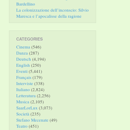
Bardellino
La colonizzazione dell’inconscio: Silvio
Maresca e l’apocalisse della ragione
CATEGORIES
Cinema
(546)
Danza
(287)
Deutsch
(4,194)
English
(250)
Eventi
(5,441)
Français
(179)
Interviste
(338)
Italiano
(2,824)
Letteratura
(2,256)
Musica
(2,105)
SaarLorLux
(3,073)
Società
(235)
Stefano Mecenate
(49)
Teatro
(451)