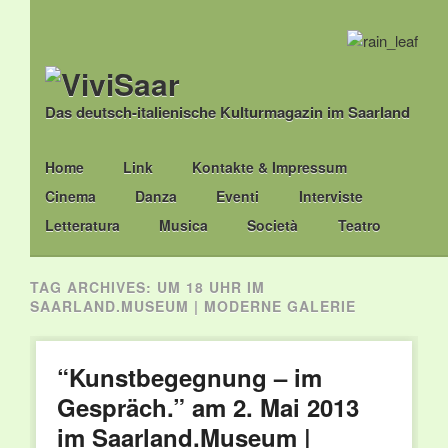
Das deutsch-italienische Kulturmagazin im Saarland
Main menu
Skip
Home
Link
Kontakte & Impressum
to
Cinema
Danza
Eventi
Interviste
content
Letteratura
Musica
Società
Teatro
TAG ARCHIVES:
UM 18 UHR IM
SAARLAND.MUSEUM | MODERNE GALERIE
“Kunstbegegnung – im
Gespräch.” am 2. Mai 2013
im Saarland.Museum |