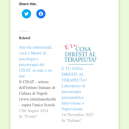
Share this:
Click
Click
to
to
share
share
on
on
Twitter
Facebook
(Opens
(Opens
in
in
Related
new
new
window)
window)
Attività istituzionali,
corsi e Master di
psicologia e
psicoterapia del
E TU COSA
CISAT, in sede e on
DIRESTI AL
line
TERAPEUTA?
Il CISAT - settore
Laboratorio di
dell'Istituto Italiano di
psicoterapia
Cultura di Napoli
psicoanalitica
(www.istitalianodicultura.org)
Intervisione +
- ospita l'unica Scuola
Supervisione
di Formazione in
13th August 2014
1st November 2025
Arteterapia esistente
In "Eventi"
In "Italiano"
in Italia e riconosciuta
ed è una struttura