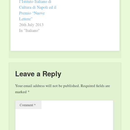
l’Istituto Italiano di
scientifica in costante,
Cultura di Napoli ed il
creativa e dinamica
Premio “Nuove
crescita: in essa
Lettere”
operano giovani e
26th July 2013
brillanti studiosi
In "Italiano"
accanto ad esperti di
riconosciuta fama
internazionale,
affiancando…
Leave a Reply
Your email address will not be published.
Required fields are
marked
*
Comment
*