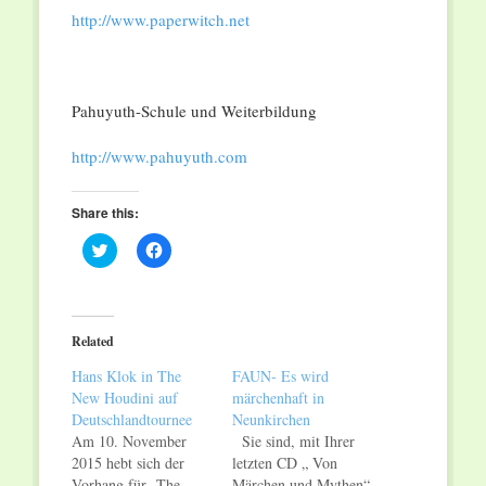
http://www.paperwitch.net
Pahuyuth-Schule und Weiterbildung
http://www.pahuyuth.com
Share this:
Click
Click
to
to
share
share
on
on
Twitter
Facebook
(Opens
(Opens
in
in
Related
new
new
window)
window)
Hans Klok in The
FAUN- Es wird
New Houdini auf
märchenhaft in
Deutschlandtournee
Neunkirchen
Am 10. November
Sie sind, mit Ihrer
2015 hebt sich der
letzten CD „ Von
Vorhang für „The
Märchen und Mythen“