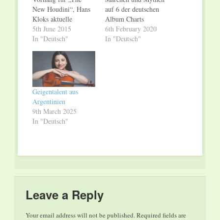
New Houdini“, Hans
auf 6 der deutschen
Kloks aktuelle
Album Charts
spektakuläre
5th June 2015
eingestiegen. Und das
6th February 2020
Illusionsshow. Nach
In "Deutsch"
zurecht: 3 Jahre lang
In "Deutsch"
zwei Previews in
haben sich die
Aachen und Wetzlar
Musiker mit
findet die große
heimischen Märchen
Premiere seiner
auseinandergesetzt.
Deutschlandtournee
Gerade die magischen
Geigentalent aus
am 12. November
und paganen Elemente
Argentinien
2015 im Düsseldorfer
dieser Märchen
9th March 2025
Capitol Theater statt.
wurden dabei
In "Deutsch"
Die Tournee führt den
musikalisch zum
schnellsten Magier der
Leben erweckt. In
Welt bis Ende
Verbindung mit…
Januar…
Leave a Reply
Your email address will not be published.
Required fields are