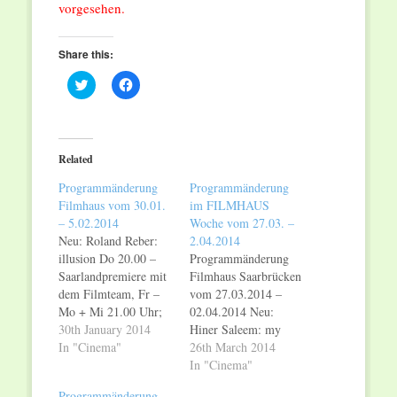
vorgesehen.
Share this:
Click
Click
to
to
share
share
on
on
Twitter
Facebook
(Opens
(Opens
in
in
Related
new
new
window)
window)
Programmänderung
Programmänderung
Filmhaus vom 30.01.
im FILMHAUS
– 5.02.2014
Woche vom 27.03. –
Neu: Roland Reber:
2.04.2014
illusion Do 20.00 –
Programmänderung
Saarlandpremiere mit
Filmhaus Saarbrücken
dem Filmteam, Fr –
vom 27.03.2014 –
Mo + Mi 21.00 Uhr;
02.04.2014 Neu:
Tom Shoval: YOUTH
30th January 2014
Hiner Saleem: my
Do 17.30 (OmU) Fr –
In "Cinema"
sweet pepper land
26th March 2014
So 20.00 (DF) Mo –
(OmU) Do 20.00, Fr
In "Cinema"
Mi 20.00 (OmU) Uhr;
18.30, Sa – Mi 20.00
Programmänderung