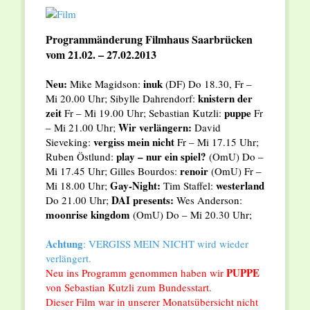
Programmänderung Filmhaus Saarbrücken
vom 21.02. – 27.02.2013
Neu:
inuk
Mike Magidson:
(DF) Do 18.30, Fr –
knistern der
Mi 20.00 Uhr; Sibylle Dahrendorf:
zeit
puppe
Fr – Mi 19.00 Uhr; Sebastian Kutzli:
Fr
Wir verlängern:
– Mi 21.00 Uhr;
David
vergiss mein nicht
Sieveking:
Fr – Mi 17.15 Uhr;
play – nur ein spiel?
Ruben Östlund:
(OmU) Do –
renoir
Mi 17.45 Uhr; Gilles Bourdos:
(OmU) Fr –
Gay-Night:
westerland
Mi 18.00 Uhr;
Tim Staffel:
DAI presents:
Do 21.00 Uhr;
Wes Anderson:
moonrise kingdom
(OmU) Do – Mi 20.30 Uhr;
Achtung
: VERGISS MEIN NICHT wird wieder
verlängert.
PUPPE
Neu ins Programm genommen haben wir
von Sebastian Kutzli zum Bundesstart.
Dieser Film war in unserer Monatsübersicht nicht