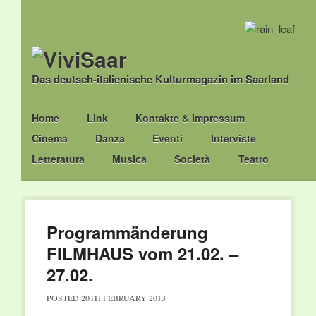
Das deutsch-italienische Kulturmagazin im Saarland
Main menu
Skip
Home
Link
Kontakte & Impressum
to
Cinema
Danza
Eventi
Interviste
content
Letteratura
Musica
Società
Teatro
Programmänderung
FILMHAUS vom 21.02. –
27.02.
POSTED
20TH FEBRUARY 2013