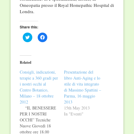
Omeopatia presso il Royal Homepathic Hospital di
Londra.
Share this:
Click
Click
to
to
share
share
on
on
Twitter
Facebook
(Opens
(Opens
in
in
Related
new
new
window)
window)
Consigli, indicazioni,
Presentazione del
terapie a 360 gradi per
libro Anti-Aging e lo
i nostri occhi al
stile di vita integrato
Centro Botanico,
di Massimo Spattini –
Milano – 18 ottobre
Parma, 16 maggio
2012
2013
“IL BENESSERE
15th May 2013
PER I NOSTRI
In "Eventi"
OCCHI” Tecniche
Nuove Giovedì 18
ottobre ore 18.00