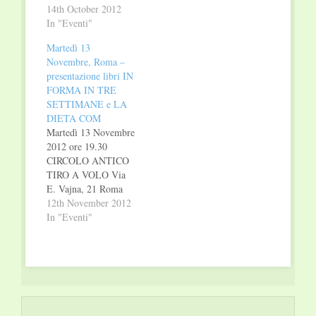
CENTRO
14th October 2012
BOTANICO Via
In "Eventi"
Cesare Correnti 10,
Martedì 13
Milano IL
Novembre, Roma –
BENESSERE PER I
presentazione libri IN
NOSTRI OCCHI
FORMA IN TRE
Consigli, indicazioni,
SETTIMANE e LA
terapie a 360 gradi per
DIETA COM
l'organo della vista di
Martedì 13 Novembre
Massimo C. G.
2012 ore 19.30
Ferrari, Rosi Angela
CIRCOLO ANTICO
Coerezza La
TIRO A VOLO Via
medicina
E. Vajna, 21 Roma
tradizionale…
Saranno presenti gli
12th November 2012
autori Introdurrà
In "Eventi"
l'evento Don Walter
Trovato Cappellano
Capo della Polizia di
Stato IN FORMA IN
TRE SETTIMANE
Sprigiona il tuo
potenziale innato di