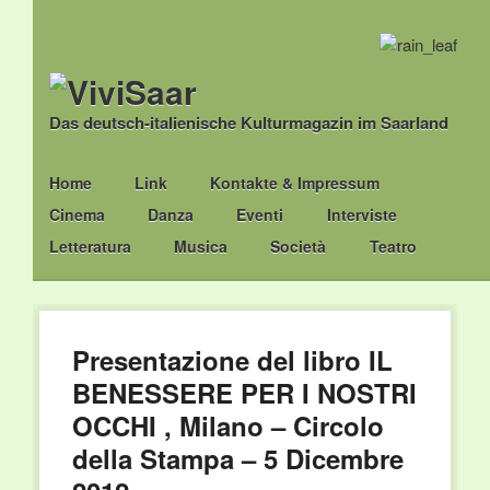
Das deutsch-italienische Kulturmagazin im Saarland
Main menu
Skip
Home
Link
Kontakte & Impressum
to
Cinema
Danza
Eventi
Interviste
content
Letteratura
Musica
Società
Teatro
Presentazione del libro IL
BENESSERE PER I NOSTRI
OCCHI , Milano – Circolo
della Stampa – 5 Dicembre