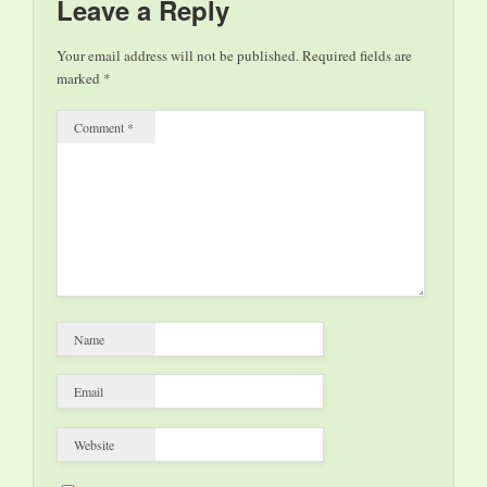
Leave a Reply
Adolfo Panfili, Valeria
Mangani Questo libro
Your email address will not be published.
Required fields are
contiene un…
marked
*
Comment
*
Name
Email
Website