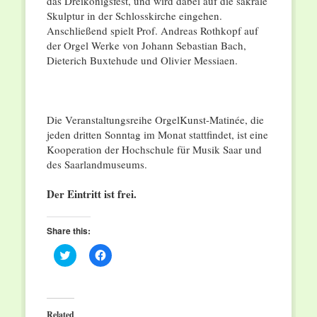
das Dreikönigsfest, und wird dabei auf die sakrale
Skulptur in der Schlosskirche eingehen.
Anschließend spielt Prof. Andreas Rothkopf auf
der Orgel Werke von Johann Sebastian Bach,
Dieterich Buxtehude und Olivier Messiaen.
Die Veranstaltungsreihe OrgelKunst-Matinée, die
jeden dritten Sonntag im Monat stattfindet, ist eine
Kooperation der Hochschule für Musik Saar und
des Saarlandmuseums.
Der Eintritt ist frei.
Share this:
Click
Click
to
to
share
share
on
on
Twitter
Facebook
(Opens
(Opens
in
in
Related