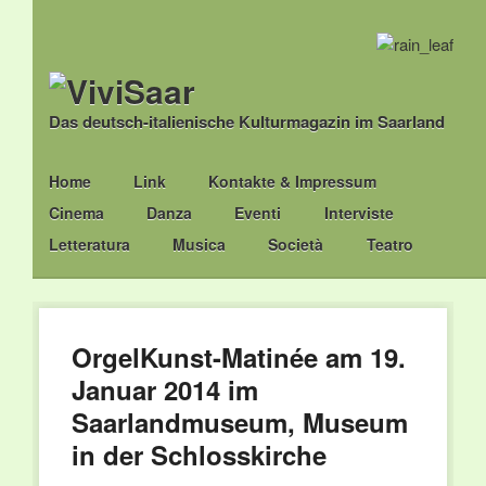
Das deutsch-italienische Kulturmagazin im Saarland
Main menu
Skip
Home
Link
Kontakte & Impressum
to
Cinema
Danza
Eventi
Interviste
content
Letteratura
Musica
Società
Teatro
OrgelKunst-Matinée am 19.
Januar 2014 im
Saarlandmuseum, Museum
in der Schlosskirche