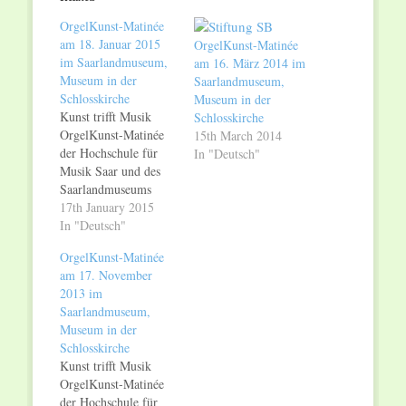
new
new
window)
window)
OrgelKunst-Matinée
am 18. Januar 2015
OrgelKunst-Matinée
im Saarlandmuseum,
am 16. März 2014 im
Museum in der
Saarlandmuseum,
Schlosskirche
Museum in der
Kunst trifft Musik
Schlosskirche
OrgelKunst-Matinée
15th March 2014
der Hochschule für
In "Deutsch"
Musik Saar und des
Saarlandmuseums
Sonntag, 18. Januar
17th January 2015
2015, 11.30 Uhr
In "Deutsch"
Saarlandmuseum,
OrgelKunst-Matinée
Museum in der
am 17. November
Schlosskirche Die
2013 im
erste „OrgelKunst-
Saarlandmuseum,
Matinée“ im neuen
Museum in der
Jahr findet am
Schlosskirche
Sonntag, 18. Januar
Kunst trifft Musik
2015, um 11.30 Uhr
OrgelKunst-Matinée
in der Saarbrücker
der Hochschule für