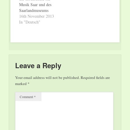
Schlosskirche statt. In
Musik Saar und des
einer einführenden
Saarlandmuseums
Kunstbetrachtung
Sonntag, 17.
16th November 2013
spricht Dr.…
November 2013,
In "Deutsch"
11.30 Uhr
Saarlandmuseum,
Museum in der
Schlosskirche Die
OrgelKunst-Matinée
am Sonntag, 17.
November 2013,
Leave a Reply
11.30 Uhr, steht ganz
im Zeichen von
Your email address will not be published.
Required fields are
herbstlicher
marked
*
Melancholie. In ihrer
Kunstbetrachtung
Comment
*
wird Dr. Ulrike Bock
zunächst auf den…