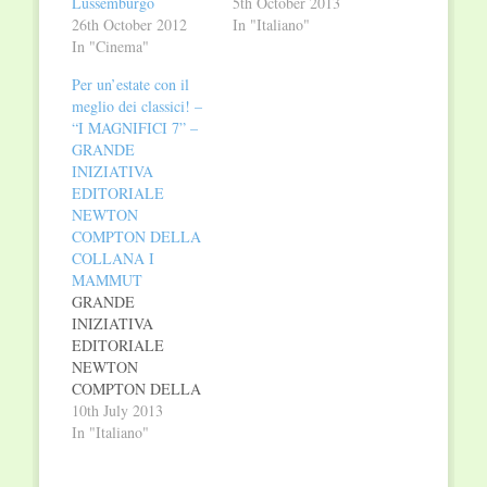
Lussemburgo
5th October 2013
26th October 2012
In "Italiano"
In "Cinema"
Per un’estate con il
meglio dei classici! –
“I MAGNIFICI 7” –
GRANDE
INIZIATIVA
EDITORIALE
NEWTON
COMPTON DELLA
COLLANA I
MAMMUT
GRANDE
INIZIATIVA
EDITORIALE
NEWTON
COMPTON DELLA
COLLANA “I
10th July 2013
MAMMUT”
In "Italiano"
OPERE FRA LE PIÙ
RAPPRESENTATIVE