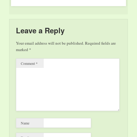
DEI PAESI
D’ORIGINE,
TRADIZIONALI O
DI ROTTURA, CHE
HANNO LASCIATO
Leave a Reply
UN’IMPRONTA
INDELEBILE
Your email address will not be published.
Required fields are
NELLA STORIA
marked
*
DELLA
LETTERATURA E
Comment
*
HANNO FATTO
RIFLETTERE,
SOGNARE,
CRESCERE
GENERAZIONI DI
LETTORI.
DALL’ITALIA
ALLA GERMANIA,
DALL’IRLANDA
AGLI STATI UNITI
Name
ALLA…