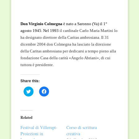
Don Virginio Colmegna
è nato a Saronno (Va) il 1°
agosto 1945. Nel 1993
il cardinale Carlo Maria Martini lo
ha designato direttore della Caritas ambrosiana. Il 31
dicembre 2004 don Colmegna ha lasciato la direzione
della Caritas ambrosiana per dedicarsi a tempo pieno alla
fondazione Casa della carità «Angelo Abriani», di cui
tuttora è presidente.
Share this:
Click
Click
to
to
share
share
on
on
Twitter
Facebook
(Opens
(Opens
in
in
Related
new
new
window)
window)
Festival di Villerupt-
Corso di scrittura
Proiezioni in
creativa