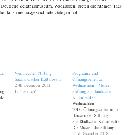
 Deutsche Zeitungsmuseum, Wadgassen, bieten die ruhigen Tage
benfalls eine ausgezeichnete Gelegenheit!
der
Weihnachten Stiftung
Programm und
Saarländischer Kulturbesitz
Öffnungszeiten an
24th December 2012
Weihnachten – Museen
ung
In "Deutsch"
Stiftung Saarländischer
itz
Kulturbesitz
Weihnachten
2018: Öffnungszeiten in den
t um
Häusern der Stiftung
Saarländischer Kulturbesitz
r
Die Museen der Stiftung
Saarländischer Kulturbesitz
23rd December 2018