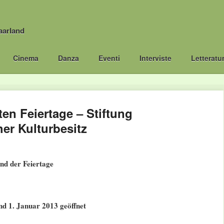
aarland
Cinema
Danza
Eventi
Interviste
Letteratu
en Feiertage – Stiftung
er Kulturbesitz
nd der Feiertage
d 1. Januar 2013 geöffnet