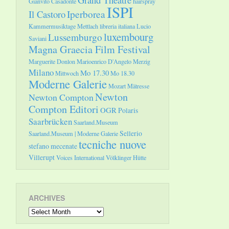
Gianvito Casadonte
hairspray
ISPI
Il Castoro
Iperborea
Kammermusiktage Mettlach
libreria italiana
Lucio
luxembourg
Lussemburgo
Saviani
Magna Graecia Film Festival
Marguerite Donlon
Marioenrico D'Angelo
Merzig
Milano
Mo 17.30
Mittwoch
Mo 18.30
Moderne Galerie
Mozart
Mätresse
Newton
Newton Compton
Compton Editori
OGR
Polaris
Saarbrücken
Saarland.Museum
Sellerio
Saarland.Museum | Moderne Galerie
tecniche nuove
stefano mecenate
Villerupt
Voices International
Völklinger Hütte
ARCHIVES
Archives