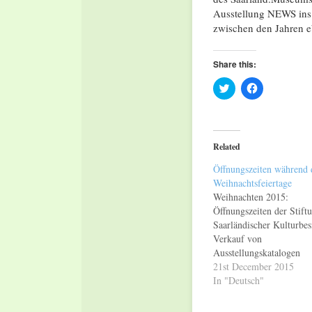
Ausstellung NEWS ins
zwischen den Jahren e
Share this:
Click
Click
to
to
share
share
on
on
Twitter
Facebook
(Opens
(Opens
in
in
Related
new
new
window)
window)
Öffnungszeiten während 
Weihnachtsfeiertage
Weihnachten 2015:
Öffnungszeiten der Stift
Saarländischer Kulturbes
Verkauf von
Ausstellungskatalogen
Besucher können die Zei
21st December 2015
die Feiertage für einen
In "Deutsch"
Besuch in den Museen de
Stiftung Saarländischer