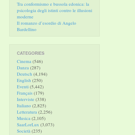
Tra conformismo e bussola edonica: la
psicologia degli istinti contro le illusioni
moderne
Il romanzo d’esordio di Angelo
Bardellino
CATEGORIES
Cinema
(546)
Danza
(287)
Deutsch
(4,194)
English
(250)
Eventi
(5,442)
Français
(179)
Interviste
(338)
Italiano
(2,825)
Letteratura
(2,256)
Musica
(2,105)
SaarLorLux
(3,073)
Società
(235)