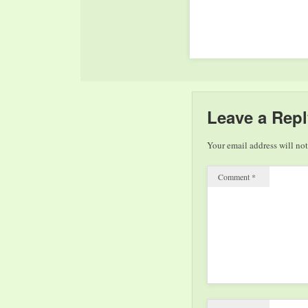
Kulturbesitz nutzen. Als
Weihnachtsgeschenke häl
Museumsshop in der
Modernen Galerie eine g
Auswahl hauseigener
Ausstellungskataloge sow
zahlreiche attraktive Kun
und Kinderbücher berei
Leave a Repl
Your email address will not
Comment
*