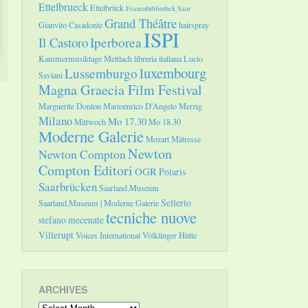
Ettelbrueck
Ettelbrück
Frauenbibliothek Saar
Grand Théâtre
Gianvito Casadonte
hairspray
ISPI
Il Castoro
Iperborea
Kammermusiktage Mettlach
libreria italiana
Lucio
luxembourg
Lussemburgo
Saviani
Magna Graecia Film Festival
Marguerite Donlon
Marioenrico D'Angelo
Merzig
Milano
Mo 17.30
Mittwoch
Mo 18.30
Moderne Galerie
Mozart
Mätresse
Newton
Newton Compton
Compton Editori
OGR
Polaris
Saarbrücken
Saarland.Museum
Sellerio
Saarland.Museum | Moderne Galerie
tecniche nuove
stefano mecenate
Villerupt
Voices International
Völklinger Hütte
ARCHIVES
Archives