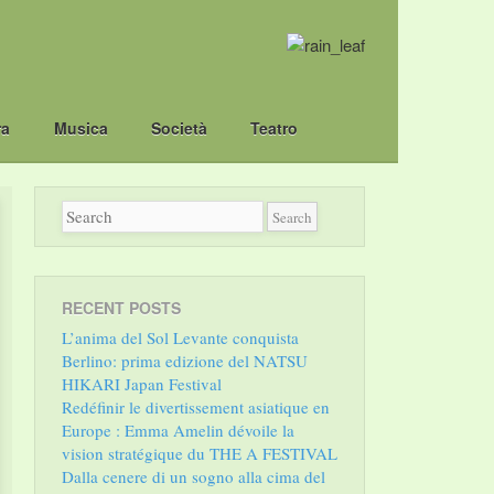
ra
Musica
Società
Teatro
RECENT POSTS
L’anima del Sol Levante conquista
Berlino: prima edizione del NATSU
HIKARI Japan Festival
Redéfinir le divertissement asiatique en
Europe : Emma Amelin dévoile la
vision stratégique du THE A FESTIVAL
Dalla cenere di un sogno alla cima del