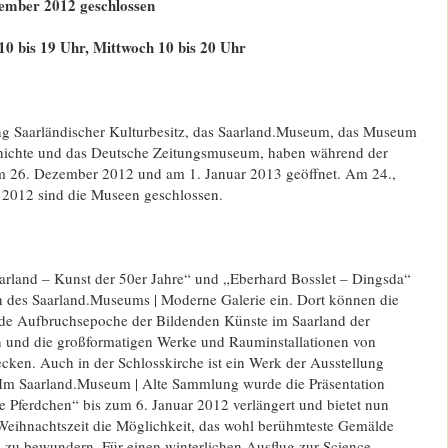
zember 2012 geschlossen
10 bis 19 Uhr, Mittwoch 10 bis 20 Uhr
ng Saarländischer Kulturbesitz, das Saarland.Museum, das Museum
chichte und das Deutsche Zeitungsmuseum, haben während der
m 26. Dezember 2012 und am 1. Januar 2013 geöffnet. Am 24.,
2012 sind die Museen geschlossen.
arland – Kunst der 50er Jahre“ und „Eberhard Bosslet – Dingsda“
 des Saarland.Museums | Moderne Galerie ein. Dort können die
de Aufbruchsepoche der Bildenden Künste im Saarland der
 und die großformatigen Werke und Rauminstallationen von
cken. Auch in der Schlosskirche ist ein Werk der Ausstellung
Im Saarland.Museum | Alte Sammlung wurde die Präsentation
e Pferdchen“ bis zum 6. Januar 2012 verlängert und bietet nun
Weihnachtszeit die Möglichkeit, das wohl berühmteste Gemälde
zu bewundern. Für einen winterlichen Ausflug zur Science-