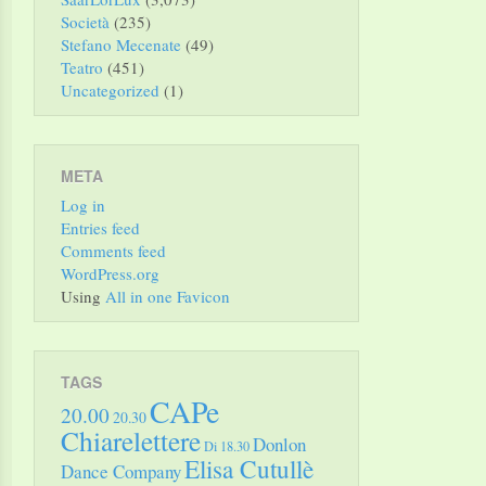
Società
(235)
Stefano Mecenate
(49)
Teatro
(451)
Uncategorized
(1)
META
Log in
Entries feed
Comments feed
WordPress.org
Using
All in one Favicon
TAGS
CAPe
20.00
20.30
Chiarelettere
Donlon
Di 18.30
Elisa Cutullè
Dance Company