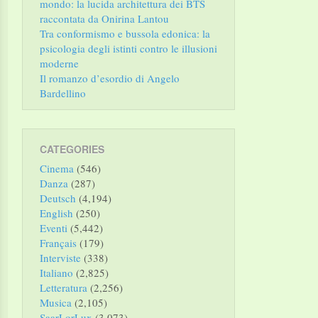
mondo: la lucida architettura dei BTS
raccontata da Onirina Lantou
Tra conformismo e bussola edonica: la
psicologia degli istinti contro le illusioni
moderne
Il romanzo d’esordio di Angelo
Bardellino
CATEGORIES
Cinema
(546)
Danza
(287)
Deutsch
(4,194)
English
(250)
Eventi
(5,442)
Français
(179)
Interviste
(338)
Italiano
(2,825)
Letteratura
(2,256)
Musica
(2,105)
SaarLorLux
(3,073)