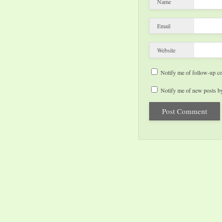
Name
Email
Website
Notify me of follow-up c
Notify me of new posts by