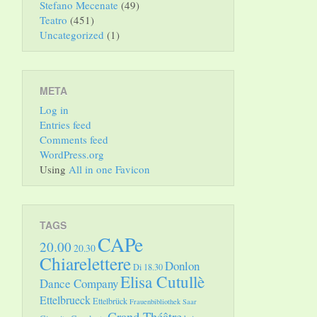
Stefano Mecenate
(49)
Teatro
(451)
Uncategorized
(1)
META
Log in
Entries feed
Comments feed
WordPress.org
Using
All in one Favicon
TAGS
CAPe
20.00
20.30
Chiarelettere
Donlon
Di 18.30
Elisa Cutullè
Dance Company
Ettelbrueck
Ettelbrück
Frauenbibliothek Saar
Grand Théâtre