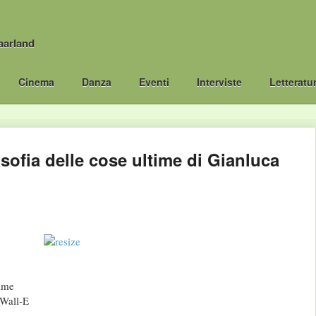
aarland
Cinema
Danza
Eventi
Interviste
Letteratu
osofia delle cose ultime di Gianluca
time
 Wall-E