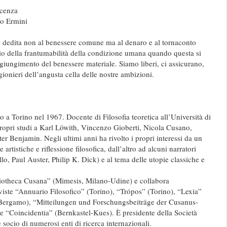
scenza
io Ermini
à dedita non al benessere comune ma al denaro e al tornaconto
io della frantumabilità della condizione umana quando questa si
giungimento del benessere materiale. Siamo liberi, ci assicurano,
ionieri dell’angusta cella delle nostre ambizioni.
 a Torino nel 1967. Docente di Filosofia teoretica all’Università di
propri studi a Karl Löwith, Vincenzo Gioberti, Nicola Cusano,
r Benjamin. Negli ultimi anni ha rivolto i propri interessi da un
e artistiche e riflessione filosofica, dall’altro ad alcuni narratori
lo, Paul Auster, Philip K. Dick) e al tema delle utopie classiche e
liotheca Cusana” (Mimesis, Milano-Udine) e collabora
viste “Annuario Filosofico” (Torino), “Trópos” (Torino), “Lexia”
Bergamo), “Mitteilungen und Forschungsbeiträge der Cusanus-
 e “Coincidentia” (Bernkastel-Kues). È presidente della Società
 socio di numerosi enti di ricerca internazionali.