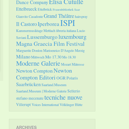
Elisa Cutullè
Dance Company
Ettelbrueck
Ettelbrück
Frauenbibliothek Saar
Grand Théâtre
Gianvito Casadonte
hairspray
ISPI
Il Castoro
Iperborea
Kammermusiktage Mettlach
libreria italiana
Lucio
luxembourg
Lussemburgo
Saviani
Magna Graecia Film Festival
Marguerite Donlon
Marioenrico D'Angelo
Merzig
Milano
Mo 17.30
Mittwoch
Mo 18.30
Moderne Galerie
Mozart
Mätresse
Newton
Newton Compton
Compton Editori
OGR
Polaris
Saarbrücken
Saarland.Museum
Sellerio
Saarland.Museum | Moderne Galerie
tecniche nuove
stefano mecenate
Villerupt
Voices International
Völklinger Hütte
ARCHIVES