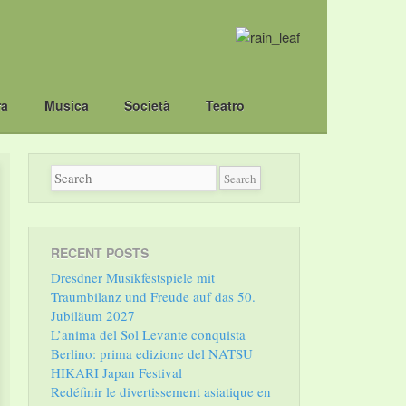
ra
Musica
Società
Teatro
RECENT POSTS
Dresdner Musikfestspiele mit
Traumbilanz und Freude auf das 50.
Jubiläum 2027
L’anima del Sol Levante conquista
Berlino: prima edizione del NATSU
HIKARI Japan Festival
Redéfinir le divertissement asiatique en