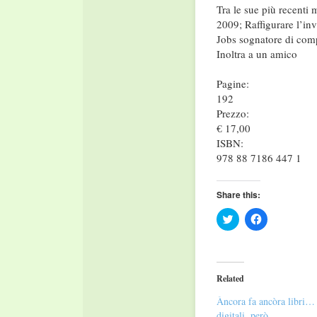
Tra le sue più recenti
2009; Raffigurare l’in
Jobs sognatore di com
Inoltra a un amico
Pagine:
192
Prezzo:
€ 17,00
ISBN:
978 88 7186 447 1
Share this:
Click
Click
to
to
share
share
on
on
Twitter
Facebook
(Opens
(Opens
in
in
Related
new
new
window)
window)
Àncora fa ancòra libri…
digitali, però