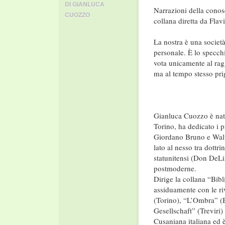
DI GIANLUCA
Narrazioni della cono
CUOZZO
collana diretta da Flav
La nostra è una societ
personale. È lo specch
vota unicamente al rag
ma al tempo stesso prig
Gianluca Cuozzo è nato
Torino, ha dedicato i 
Giordano Bruno e Walte
lato al nesso tra dottrin
statunitensi (Don DeLil
postmoderne.
Dirige la collana “Bib
assiduamente con le ri
(Torino), “L’Ombra” (
Gesellschaft” (Treviri)
Cusaniana italiana ed è