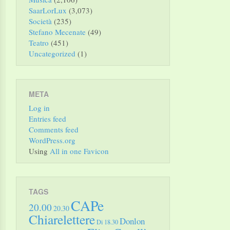
SaarLorLux
(3,073)
Società
(235)
Stefano Mecenate
(49)
Teatro
(451)
Uncategorized
(1)
META
Log in
Entries feed
Comments feed
WordPress.org
Using
All in one Favicon
TAGS
CAPe
20.00
20.30
Chiarelettere
Donlon
Di 18.30