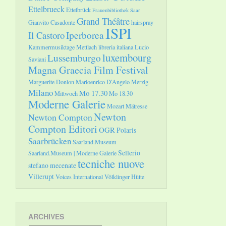
Ettelbrueck
Ettelbrück
Frauenbibliothek Saar
Grand Théâtre
Gianvito Casadonte
hairspray
ISPI
Il Castoro
Iperborea
Kammermusiktage Mettlach
libreria italiana
Lucio
luxembourg
Lussemburgo
Saviani
Magna Graecia Film Festival
Marguerite Donlon
Marioenrico D'Angelo
Merzig
Milano
Mo 17.30
Mittwoch
Mo 18.30
Moderne Galerie
Mozart
Mätresse
Newton
Newton Compton
Compton Editori
OGR
Polaris
Saarbrücken
Saarland.Museum
Sellerio
Saarland.Museum | Moderne Galerie
tecniche nuove
stefano mecenate
Villerupt
Voices International
Völklinger Hütte
ARCHIVES