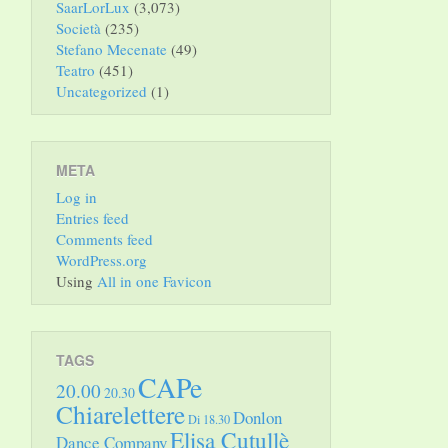
SaarLorLux
(3,073)
Società
(235)
Stefano Mecenate
(49)
Teatro
(451)
Uncategorized
(1)
META
Log in
Entries feed
Comments feed
WordPress.org
Using
All in one Favicon
TAGS
CAPe
20.00
20.30
Chiarelettere
Donlon
Di 18.30
Elisa Cutullè
Dance Company