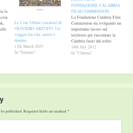
FONDAZIONE CALABRIA
ia la
FILM COMMISSION
 cosa
La Fondazione Calabria Film
Le Cose Ultime (escaton) di
ok,
Commission sta svolgendo un
OLIVIERO ARZUFFI. Un
elle
importante lavoro sul
viaggio tra vita, morte e
i
territorio per raccontare la
destino
Calabria fuori dal solito
13th March 2025
da
stereotipo, con l’obiettivo di
14th July 2012
In "Italiano"
Ed è
evidenziare le bellezze di
In "Cinema"
he,
questa terra e i tanti aspetti
positivi, una formula che si
sposa con la filosofia del
Magna Graecia Film Festival
ed il suo…
y
 be published.
Required fields are marked
*