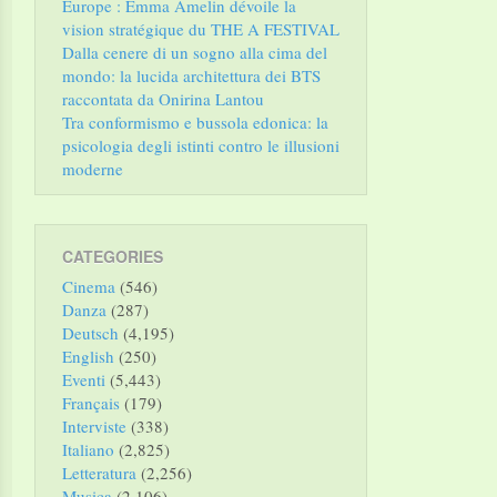
Europe : Emma Amelin dévoile la
vision stratégique du THE A FESTIVAL
Dalla cenere di un sogno alla cima del
mondo: la lucida architettura dei BTS
raccontata da Onirina Lantou
Tra conformismo e bussola edonica: la
psicologia degli istinti contro le illusioni
moderne
CATEGORIES
Cinema
(546)
Danza
(287)
Deutsch
(4,195)
English
(250)
Eventi
(5,443)
Français
(179)
Interviste
(338)
Italiano
(2,825)
Letteratura
(2,256)
Musica
(2,106)