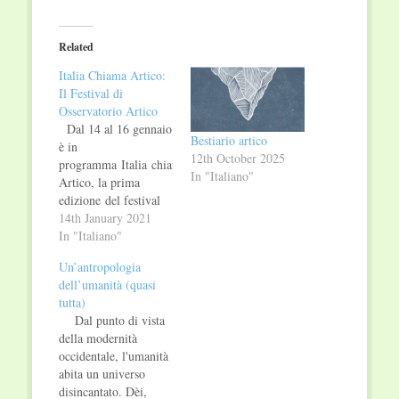
on
on
Twitter
Facebook
(Opens
(Opens
in
in
Related
new
new
window)
window)
Italia Chiama Artico:
Il Festival di
Osservatorio Artico
Dal 14 al 16 gennaio
Bestiario artico
è in
12th October 2025
programma Italia chiama
In "Italiano"
Artico, la prima
edizione del festival
di Osservatorio
14th January 2021
Artico che ha
In "Italiano"
l'obiettivo di indagare
Un’antropologia
e scoprire tutte le
dell’umanità (quasi
connessioni del nostro
tutta)
Paese con la regione
Dal punto di vista
polare e di raccontare
della modernità
al meglio il tema
occidentale, l'umanità
artico. Tra i numerosi
abita un universo
appuntamenti vi
disincantato. Dèi,
segnaliamo Lettere