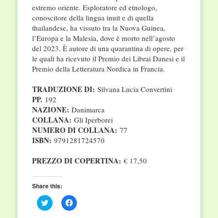
estremo oriente. Esploratore ed etnologo,
conoscitore della lingua inuit e di quella
thailandese, ha vissuto tra la Nuova Guinea,
l’Europa e la Malesia, dove è morto nell’agosto
del 2023. È autore di una quarantina di opere, per
le quali ha ricevuto il Premio dei Librai Danesi e il
Premio della Letteratura Nordica in Francia.
TRADUZIONE DI:
Silvana Lucia Convertini
PP.
192
NAZIONE:
Danimarca
COLLANA:
Gli Iperborei
NUMERO DI COLLANA:
77
ISBN:
9791281724570
PREZZO DI COPERTINA:
€ 17,50
Share this:
Click
Click
to
to
share
share