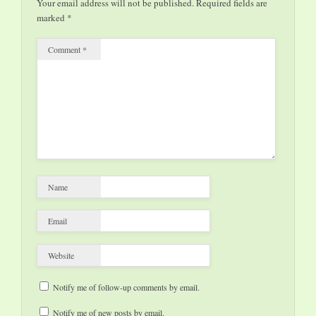
Your email address will not be published.
Required fields are
wird dann jeweils 10
marked
*
Minuten in einem
Raum lesen und…
Comment
*
Name
Email
Website
Notify me of follow-up comments by email.
Notify me of new posts by email.