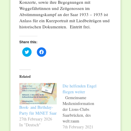
Konzerte, sowie ihre Begegnungen mit
Weggefährtinnen und Zeitgenossen im
Abstimmungskampf an der Saar 1933 – 1935 ist
Anlass für ein Kurzportrait mit Liedbeiträgen und
historischen Dokumenten. Eintritt frei.
Share this:
Click
Click
to
to
share
share
on
on
Twitter
Facebook
(Opens
(Opens
in
in
Related
new
new
window)
window)
Die helfenden Engel
fliegen weiter
Gemeinsame
Medieninformation
Book- and Birthday-
der Lions-Clubs
Party für MiNET Saar
Saarbrücken, des
27th February 2026
welt:raum
In "Deutsch"
Saarbrücken, der
7th February 2021