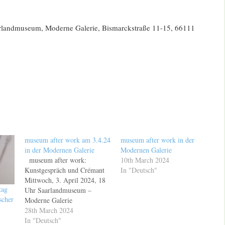
arlandmuseum, Moderne Galerie, Bismarckstraße 11-15, 66111
museum after work am 3.4.24
museum after work in der
in der Modernen Galerie
Modernen Galerie
museum after work:
10th March 2024
Kunstgespräch und Crémant
In "Deutsch"
Mittwoch, 3. April 2024, 18
tag
Uhr Saarlandmuseum –
scher
Moderne Galerie
Industriematerial –
28th March 2024
Kunstmaterial? Das beliebte
In "Deutsch"