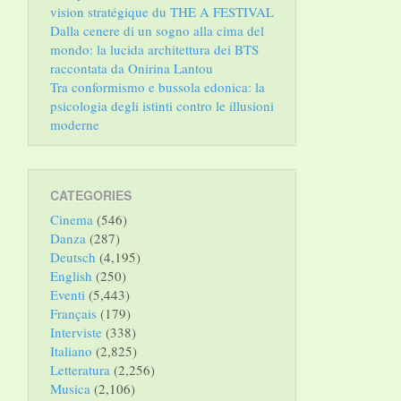
vision stratégique du THE A FESTIVAL
Dalla cenere di un sogno alla cima del
mondo: la lucida architettura dei BTS
raccontata da Onirina Lantou
Tra conformismo e bussola edonica: la
psicologia degli istinti contro le illusioni
moderne
CATEGORIES
Cinema
(546)
Danza
(287)
Deutsch
(4,195)
English
(250)
Eventi
(5,443)
Français
(179)
Interviste
(338)
Italiano
(2,825)
Letteratura
(2,256)
Musica
(2,106)