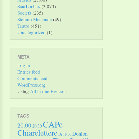
SaarLorLux
(3,073)
Società
(235)
Stefano Mecenate
(49)
Teatro
(451)
Uncategorized
(1)
META
Log in
Entries feed
Comments feed
WordPress.org
Using
All in one Favicon
TAGS
CAPe
20.00
20.30
Chiarelettere
Donlon
Di 18.30