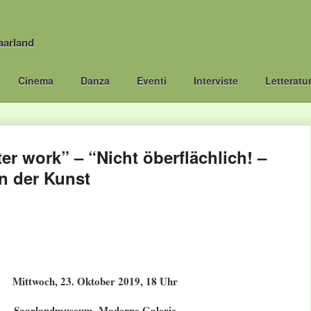
aarland
Cinema
Danza
Eventi
Interviste
Letteratu
r work” – “Nicht öberflächlich! –
n der Kunst
Mittwoch, 23. Oktober 2019, 18 Uhr
Saarlandmuseum, Moderne Galerie