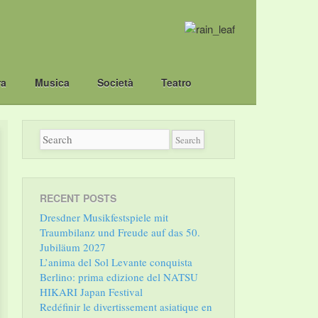
ra
Musica
Società
Teatro
RECENT POSTS
Dresdner Musikfestspiele mit
Traumbilanz und Freude auf das 50.
Jubiläum 2027
L’anima del Sol Levante conquista
Berlino: prima edizione del NATSU
HIKARI Japan Festival
Redéfinir le divertissement asiatique en