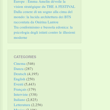
Europe : Emma Amelin dévoile la
vision stratégique du THE A FESTIVAL
Dalla cenere di un sogno alla cima del
mondo: la lucida architettura dei BTS
raccontata da Onirina Lantou
Tra conformismo e bussola edonica: la
psicologia degli istinti contro le illusioni
moderne
CATEGORIES
Cinema
(546)
Danza
(287)
Deutsch
(4,195)
English
(250)
Eventi
(5,443)
Français
(179)
Interviste
(338)
Italiano
(2,825)
Letteratura
(2,256)
Musica
(2,106)