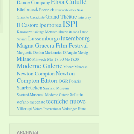
Elisa Cutullè
Dance Company
Ettelbrueck
Ettelbrück
Frauenbibliothek Saar
Grand Théâtre
Gianvito Casadonte
hairspray
ISPI
Il Castoro
Iperborea
Kammermusiktage Mettlach
libreria italiana
Lucio
luxembourg
Lussemburgo
Saviani
Magna Graecia Film Festival
Marguerite Donlon
Marioenrico D'Angelo
Merzig
Milano
Mo 17.30
Mittwoch
Mo 18.30
Moderne Galerie
Mozart
Mätresse
Newton
Newton Compton
Compton Editori
OGR
Polaris
Saarbrücken
Saarland.Museum
Sellerio
Saarland.Museum | Moderne Galerie
tecniche nuove
stefano mecenate
Villerupt
Voices International
Völklinger Hütte
ARCHIVES