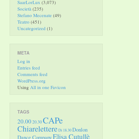
SaarLorLux
(3,073)
Società
(235)
Stefano Mecenate
(49)
Teatro
(451)
Uncategorized
(1)
META
Log in
Entries feed
Comments feed
WordPress.org
Using
All in one Favicon
TAGS
CAPe
20.00
20.30
Chiarelettere
Donlon
Di 18.30
Elisa Cutullè
Dance Company