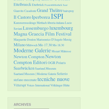
Ettelbrueck
Ettelbrück
Frauenbibliothek Saar
Grand Théâtre
Gianvito Casadonte
hairspray
ISPI
Il Castoro
Iperborea
Kammermusiktage Mettlach
libreria italiana
Lucio
luxembourg
Lussemburgo
Saviani
Magna Graecia Film Festival
Marguerite Donlon
Marioenrico D'Angelo
Merzig
Milano
Mo 17.30
Mittwoch
Mo 18.30
Moderne Galerie
Mozart
Mätresse
Newton
Newton Compton
Compton Editori
OGR
Polaris
Saarbrücken
Saarland.Museum
Sellerio
Saarland.Museum | Moderne Galerie
tecniche nuove
stefano mecenate
Villerupt
Voices International
Völklinger Hütte
ARCHIVES