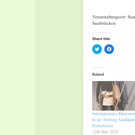
Veranstaltungsort: Sa
Saarbrücken
Share this:
Click
Click
to
to
share
share
on
on
Twitter
Facebook
(Opens
(Opens
in
in
Related
new
new
window)
window)
Internationaler Museums
in der Stiftung Saarländi
Kulturbesitz
12th May 2025