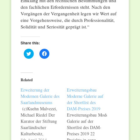
Einklang mit den rechtlichen Bestimmungen und
den fachlichen Erfordernissen steht. Nach den
Vorgängen der Vergangenheit legen wir Wert auf
eine Vorgehensweise, die durch Professionalität,
Solidität und Seriosität geprägt ist.“
Share this:
Click
Click
to
to
share
share
on
on
Twitter
Facebook
(Opens
(Opens
in
in
Related
new
new
window)
window)
Erweiterung der
Erweiterungsbau
Modernen Galerie des
Moderne Galerie auf
Saarlandmuseums
der Shortlist des
(c)Kuehn Malvezzi,
DAM-Preises 2019
Michael Riedel Der
Erweiterungsbau Moderne
Kurator der Stiftung
Galerie auf der
Saarländischer
Shortlist des DAM-
Kulturbesitz,
Preises 2019 22
Kulturminister Ulrich
8th April 2014
Projekte in ganz