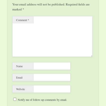
ihre Pforten: mit
Your email address will not be published.
Required fields are
einem lang ersehnten
marked
*
Erweiterungsbau, der
rund 1.500 m²
Comment
*
zusätzliche
Ausstellungsfläche
und…
Name
Email
Website
Notify me of follow-up comments by email.