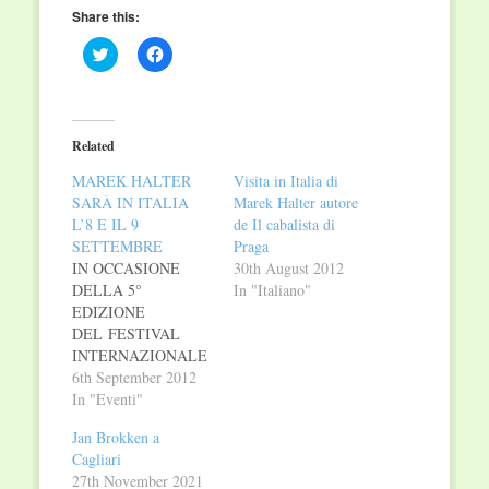
Share this:
Click
Click
to
to
share
share
on
on
Twitter
Facebook
(Opens
(Opens
in
in
Related
new
new
window)
window)
MAREK HALTER
Visita in Italia di
SARÀ IN ITALIA
Marek Halter autore
L’8 E IL 9
de Il cabalista di
SETTEMBRE
Praga
IN OCCASIONE
30th August 2012
DELLA 5°
In "Italiano"
EDIZIONE
DEL FESTIVAL
INTERNAZIONALE
DI LETTERATURA
6th September 2012
E CULTURA
In "Eventi"
EBRAICA
Jan Brokken a
MAREK HALTER
Cagliari
SARÀ IN ITALIA
27th November 2021
L’8 E IL 9