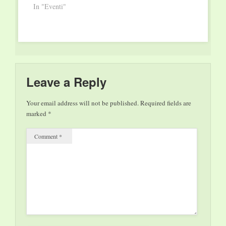
In "Eventi"
SETTEMBRE PER
INAUGURARE LA
NOTTE DELLA
CABBALA'
SABATO 8
SETTEMBRE - ORE
21.00 STORIA DI
Leave a Reply
UNA VITA
EBRAICA
PIERLUIGI
Your email address will not be published.
Required fields are
BATTISTA
marked
*
INCONTRA MAREK
HALTER …
Comment
*