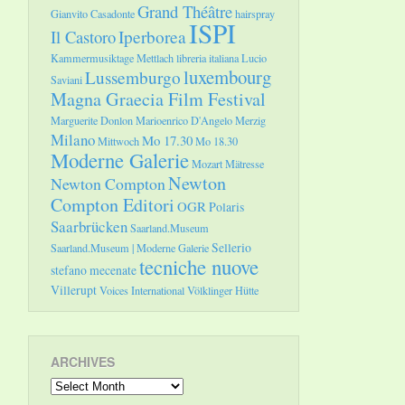
Grand Théâtre
Gianvito Casadonte
hairspray
ISPI
Il Castoro
Iperborea
Kammermusiktage Mettlach
libreria italiana
Lucio
luxembourg
Lussemburgo
Saviani
Magna Graecia Film Festival
Marguerite Donlon
Marioenrico D'Angelo
Merzig
Milano
Mo 17.30
Mittwoch
Mo 18.30
Moderne Galerie
Mozart
Mätresse
Newton
Newton Compton
Compton Editori
OGR
Polaris
Saarbrücken
Saarland.Museum
Sellerio
Saarland.Museum | Moderne Galerie
tecniche nuove
stefano mecenate
Villerupt
Voices International
Völklinger Hütte
ARCHIVES
Archives