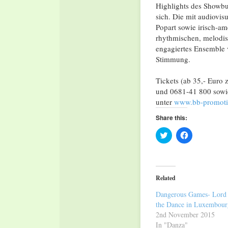
Highlights des Showbu
sich. Die mit audiovis
Popart sowie irisch-am
rhythmischen, melodis
engagiertes Ensemble v
Stimmung.
Tickets (ab 35,- Euro 
und 0681-41 800 sowie
unter
www.bb-promot
Share this:
Click
Click
to
to
share
share
on
on
Twitter
Facebook
(Opens
(Opens
in
in
Related
new
new
window)
window)
Dangerous Games- Lord 
the Dance in Luxembour
2nd November 2015
In "Danza"