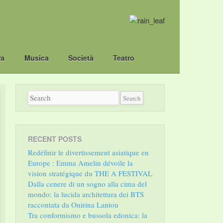
ra
Musica
Società
Teatro
RECENT POSTS
Redéfinir le divertissement asiatique en
Europe : Emma Amelin dévoile la
vision stratégique du THE A FESTIVAL
Dalla cenere di un sogno alla cima del
mondo: la lucida architettura dei BTS
raccontata da Onirina Lantou
Tra conformismo e bussola edonica: la