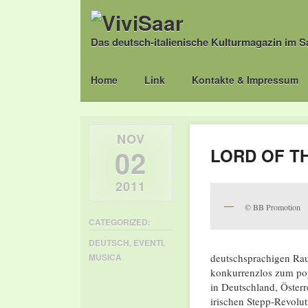
Das deutsch-italienische Kulturmagazin im S
Main menu
Skip
Home
Link
Kontakte & Impressum
to
content
NOV
02
LORD OF TH
2011
© BB Promotion
CATEGORIZED:
DEUTSCH
,
EVENTI
,
deutschsprachigen Rau
MUSICA
konkurrenzlos zum pop
in Deutschland, Österr
irischen Stepp-Revolut