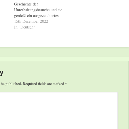
Geschichte der
Unterhaltungsbranche und sie
genießt ein ausgezeichnetes
internationales Renommee:
15th December 2022
Seit seiner Uraufführung hat
In "Deutsch"
„Lord of the Dance“ mehr als
1.000 Venues auf der ganzen
Welt besucht und mehr als 60
Millionen Menschen in 60
Ländern auf allen
Kontinenten begeistert. Die
atemberaubende,…
y
 be published.
Required fields are marked
*