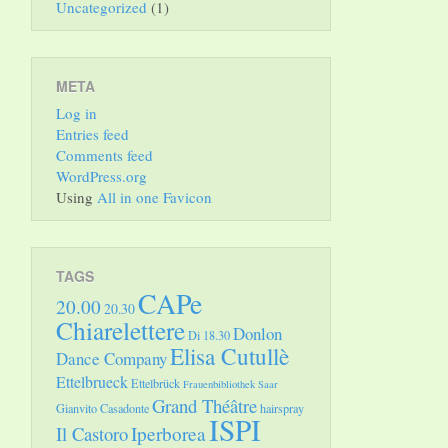
Uncategorized
(1)
META
Log in
Entries feed
Comments feed
WordPress.org
Using
All in one Favicon
TAGS
CAPe
20.00
20.30
Chiarelettere
Donlon
Di 18.30
Elisa Cutullè
Dance Company
Ettelbrueck
Ettelbrück
Frauenbibliothek Saar
Grand Théâtre
Gianvito Casadonte
hairspray
ISPI
Il Castoro
Iperborea