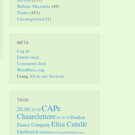
Stefano Mecenate
(49)
Teatro
(451)
Uncategorized
(1)
META
Log in
Entries feed
Comments feed
WordPress.org
Using
All in one Favicon
TAGS
CAPe
20.00
20.30
Chiarelettere
Donlon
Di 18.30
Elisa Cutullè
Dance Company
Ettelbrueck
Ettelbrück
Frauenbibliothek Saar