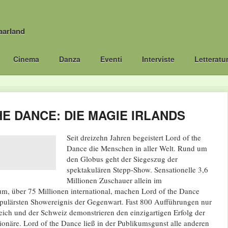
aarland
Cinema
Danza
Eventi
Interviste
Letteratu
E DANCE: DIE MAGIE IRLANDS
Seit dreizehn Jahren begeistert Lord of the
Dance die Menschen in aller Welt. Rund um
den Globus geht der Siegeszug der
spektakulären Stepp-Show. Sensationelle 3,6
Millionen Zuschauer allein im
m, über 75 Millionen international, machen Lord of the Dance
ulärsten Showereignis der Gegenwart. Fast 800 Aufführungen nur
eich und der Schweiz demonstrieren den einzigartigen Erfolg der
ionäre. Lord of the Dance ließ in der Publikumsgunst alle anderen