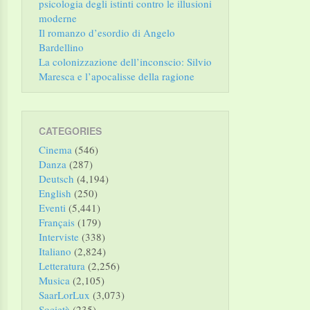
psicologia degli istinti contro le illusioni
moderne
Il romanzo d’esordio di Angelo
Bardellino
La colonizzazione dell’inconscio: Silvio
Maresca e l’apocalisse della ragione
CATEGORIES
Cinema
(546)
Danza
(287)
Deutsch
(4,194)
English
(250)
Eventi
(5,441)
Français
(179)
Interviste
(338)
Italiano
(2,824)
Letteratura
(2,256)
Musica
(2,105)
SaarLorLux
(3,073)
Società
(235)