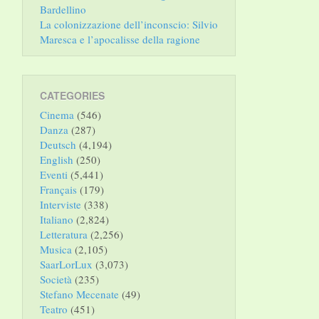
Bardellino
La colonizzazione dell’inconscio: Silvio
Maresca e l’apocalisse della ragione
CATEGORIES
Cinema
(546)
Danza
(287)
Deutsch
(4,194)
English
(250)
Eventi
(5,441)
Français
(179)
Interviste
(338)
Italiano
(2,824)
Letteratura
(2,256)
Musica
(2,105)
SaarLorLux
(3,073)
Società
(235)
Stefano Mecenate
(49)
Teatro
(451)