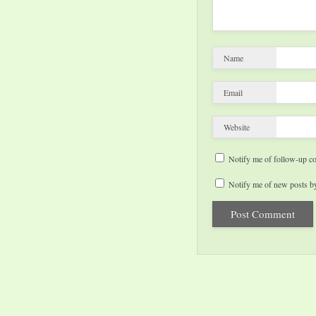
Name
Email
Website
Notify me of follow-up c
Notify me of new posts by