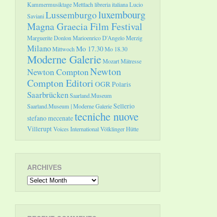
Kammermusiktage Mettlach
libreria italiana
Lucio
luxembourg
Lussemburgo
Saviani
Magna Graecia Film Festival
Marguerite Donlon
Marioenrico D'Angelo
Merzig
Milano
Mo 17.30
Mittwoch
Mo 18.30
Moderne Galerie
Mozart
Mätresse
Newton
Newton Compton
Compton Editori
OGR
Polaris
Saarbrücken
Saarland.Museum
Sellerio
Saarland.Museum | Moderne Galerie
tecniche nuove
stefano mecenate
Villerupt
Voices International
Völklinger Hütte
ARCHIVES
Archives