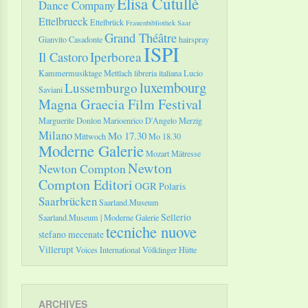
Elisa Cutullè
Dance Company
Ettelbrueck
Ettelbrück
Frauenbibliothek Saar
Grand Théâtre
Gianvito Casadonte
hairspray
ISPI
Il Castoro
Iperborea
Kammermusiktage Mettlach
libreria italiana
Lucio
luxembourg
Lussemburgo
Saviani
Magna Graecia Film Festival
Marguerite Donlon
Marioenrico D'Angelo
Merzig
Milano
Mo 17.30
Mittwoch
Mo 18.30
Moderne Galerie
Mozart
Mätresse
Newton
Newton Compton
Compton Editori
OGR
Polaris
Saarbrücken
Saarland.Museum
Sellerio
Saarland.Museum | Moderne Galerie
tecniche nuove
stefano mecenate
Villerupt
Voices International
Völklinger Hütte
ARCHIVES