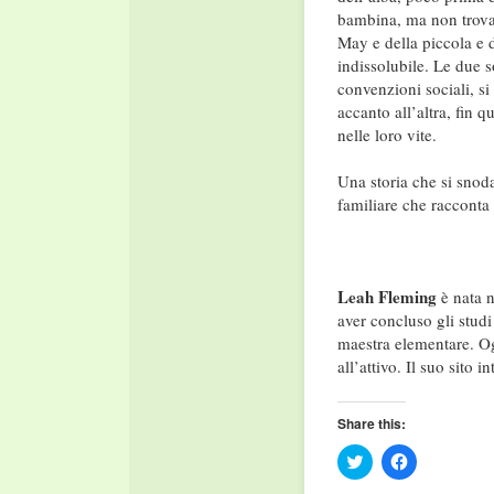
bambina, ma non trova i
May e della piccola e 
indissolubile. Le due 
convenzioni sociali, si
accanto all’altra, fin 
nelle loro vite.
Una storia che si snoda
familiare che racconta i
Leah Fleming
è nata n
aver concluso gli studi
maestra elementare. Og
all’attivo. Il suo sito i
Share this:
Click
Click
to
to
share
share