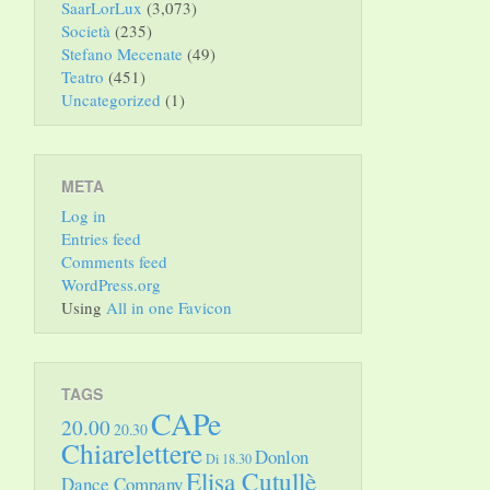
SaarLorLux
(3,073)
Società
(235)
Stefano Mecenate
(49)
Teatro
(451)
Uncategorized
(1)
META
Log in
Entries feed
Comments feed
WordPress.org
Using
All in one Favicon
TAGS
CAPe
20.00
20.30
Chiarelettere
Donlon
Di 18.30
Elisa Cutullè
Dance Company