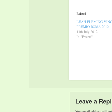
on
on
Twitter
Facebook
(Opens
(Opens
in
in
Related
new
new
window)
window)
LEAH FLEMING VINC
PREMIO ROMA 2012
13th July 2012
In "Eventi"
Leave a Repl
Your email address will not