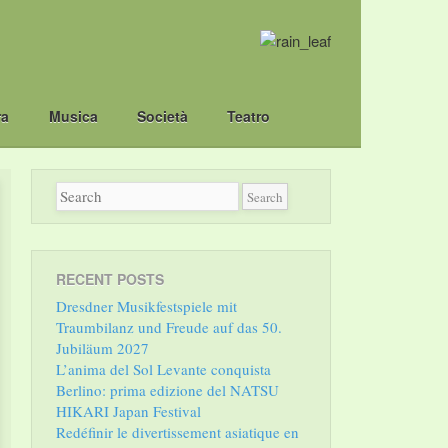
ra
Musica
Società
Teatro
RECENT POSTS
Dresdner Musikfestspiele mit
Traumbilanz und Freude auf das 50.
Jubiläum 2027
L’anima del Sol Levante conquista
Berlino: prima edizione del NATSU
HIKARI Japan Festival
Redéfinir le divertissement asiatique en