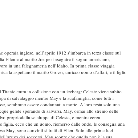
 operaia inglese, nell’aprile 1912 s’imbarca in terza classe sul
glia Ellen e al marito Joe per inseguire il sogno americano,
voro in una falegnameria nell’Idaho. In prima classe viaggia
ica la aspettano il marito Grover, unricco uomo d’affari, e il figlio
il Titanic entra in collisione con un iceberg: Celeste viene subito
uppa di salvataggio mentre May e la suafamiglia, come tutti i
asse, sembrano essere condannati a morte. A loro resta solo una
acque gelide sperando di salvarsi. May, ormai allo stremo delle
salvo propriodalla scialuppa di Celeste, e mentre cerca
e figlia, ecco che un uomo, riemerso dalle onde, le consegna una
a May, sono convinti si tratti di Ellen. Solo alle prime luci
ell’arrivo dei soccorsi, May scopre che quella non è la sua