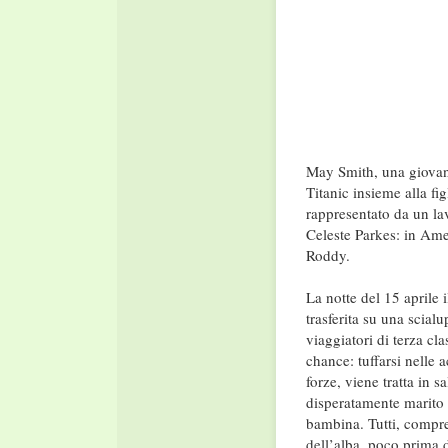
May Smith, una giovane
Titanic insieme alla fi
rappresentato da un la
Celeste Parkes: in Amer
Roddy.
La notte del 15 aprile 
trasferita su una scial
viaggiatori di terza cl
chance: tuffarsi nelle 
forze, viene tratta in 
disperatamente marito 
bambina. Tutti, compres
dell’alba, poco prima d