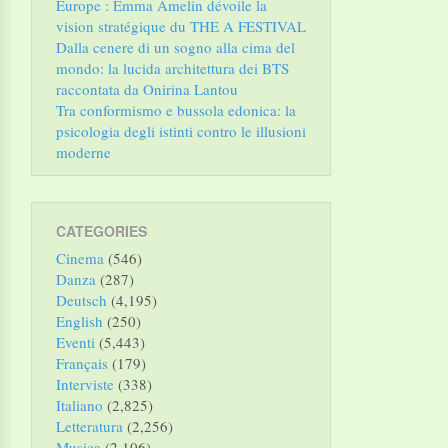
Europe : Emma Amelin dévoile la
vision stratégique du THE A FESTIVAL
Dalla cenere di un sogno alla cima del
mondo: la lucida architettura dei BTS
raccontata da Onirina Lantou
Tra conformismo e bussola edonica: la
psicologia degli istinti contro le illusioni
moderne
CATEGORIES
Cinema
(546)
Danza
(287)
Deutsch
(4,195)
English
(250)
Eventi
(5,443)
Français
(179)
Interviste
(338)
Italiano
(2,825)
Letteratura
(2,256)
Musica
(2,106)