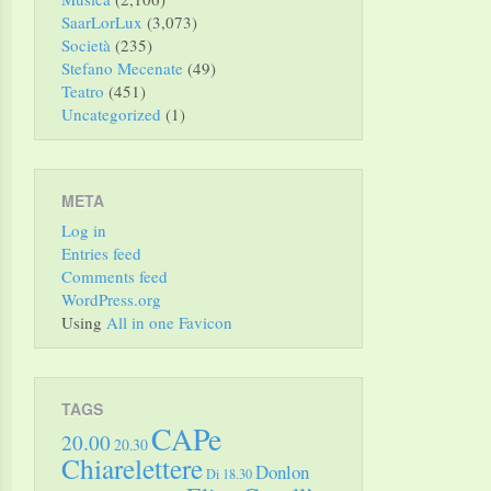
SaarLorLux
(3,073)
Società
(235)
Stefano Mecenate
(49)
Teatro
(451)
Uncategorized
(1)
META
Log in
Entries feed
Comments feed
WordPress.org
Using
All in one Favicon
TAGS
CAPe
20.00
20.30
Chiarelettere
Donlon
Di 18.30