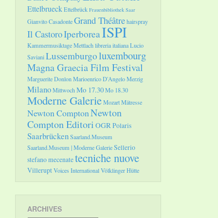
Ettelbrueck
Ettelbrück
Frauenbibliothek Saar
Grand Théâtre
Gianvito Casadonte
hairspray
ISPI
Il Castoro
Iperborea
Kammermusiktage Mettlach
libreria italiana
Lucio
luxembourg
Lussemburgo
Saviani
Magna Graecia Film Festival
Marguerite Donlon
Marioenrico D'Angelo
Merzig
Milano
Mo 17.30
Mittwoch
Mo 18.30
Moderne Galerie
Mozart
Mätresse
Newton
Newton Compton
Compton Editori
OGR
Polaris
Saarbrücken
Saarland.Museum
Sellerio
Saarland.Museum | Moderne Galerie
tecniche nuove
stefano mecenate
Villerupt
Voices International
Völklinger Hütte
ARCHIVES