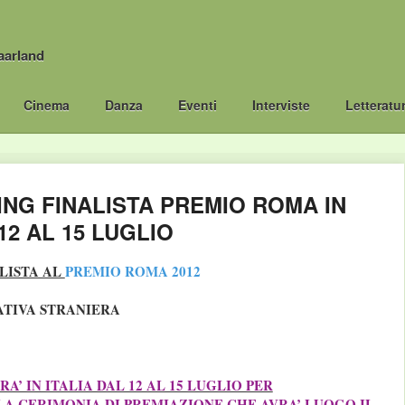
aarland
Cinema
Danza
Eventi
Interviste
Letteratu
NG FINALISTA PREMIO ROMA IN
12 AL 15 LUGLIO
ALISTA AL
PREMIO ROMA 2012
ATIVA STRANIERA
A’ IN ITALIA DAL 12 AL 15 LUGLIO PER
A CERIMONIA DI PREMIAZIONE CHE AVRA’ LUOGO IL