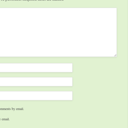
omments by email.
 email.