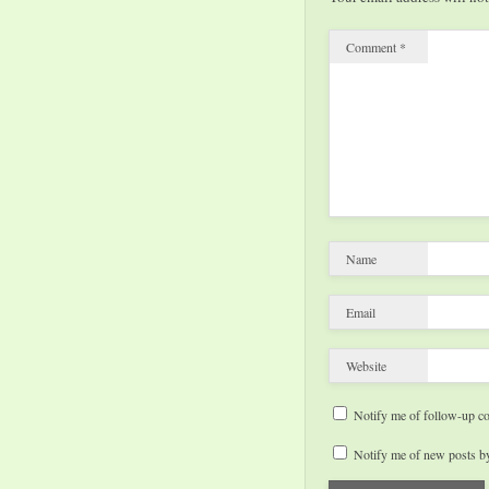
Comment
*
Name
Email
Website
Notify me of follow-up c
Notify me of new posts by