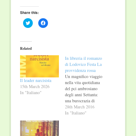
Share this:
Click
Click
to
to
share
share
on
on
Twitter
Facebook
(Opens
(Opens
in
in
Related
new
new
window)
window)
In libreria il romanzo
di Lodovico Festa La
provvidenza rossa
Un magnifico viaggio
Il leader narcisista
nella vita quotidiana
15th March 2026
del pci ambrosiano
In "Italiano"
degli anni Settanta:
una burocrazia di
partito articolata nel
28th March 2016
territorio che riesce a
In "Italiano"
organizzare e
controllare tutto e
tutti, distretti, settori