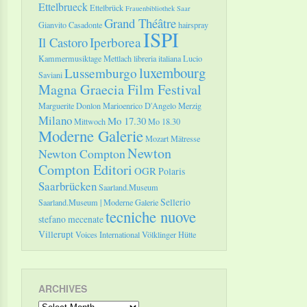
Ettelbrueck
Ettelbrück
Frauenbibliothek Saar
Grand Théâtre
Gianvito Casadonte
hairspray
ISPI
Il Castoro
Iperborea
Kammermusiktage Mettlach
libreria italiana
Lucio
luxembourg
Lussemburgo
Saviani
Magna Graecia Film Festival
Marguerite Donlon
Marioenrico D'Angelo
Merzig
Milano
Mo 17.30
Mittwoch
Mo 18.30
Moderne Galerie
Mozart
Mätresse
Newton
Newton Compton
Compton Editori
OGR
Polaris
Saarbrücken
Saarland.Museum
Sellerio
Saarland.Museum | Moderne Galerie
tecniche nuove
stefano mecenate
Villerupt
Voices International
Völklinger Hütte
ARCHIVES
Archives