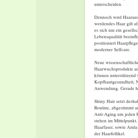
unterscheiden.
Dennoch wird Haarausfa
werdendes Haar gilt a
es sich um ein gesells
Lebensqualität beeinfl
positioniert Haarpfleg
moderner Selfcare.
Neue wissenschaftlich
Haarwuchsprodukte an 
können unterstützend 
Kopfhautgesundheit, N
Anwendung. Gerade hie
Shiny Hair setzt desha
Routine, abgestimmt a
Anti-Aging um jeden Pr
stehen im Mittelpunkt.
Haarfaser, sowie Amla
der Haarfollikel.