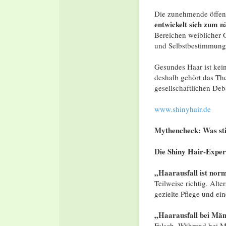
Die zunehmende öffen
entwickelt sich zum 
Bereichen weiblicher 
und Selbstbestimmung
Gesundes Haar ist kei
deshalb gehört das The
gesellschaftlichen Deb
www.shinyhair.de
Mythencheck: Was st
Die Shiny Hair-Expert
„Haarausfall ist nor
Teilweise richtig. Alt
gezielte Pflege und ei
„Haarausfall bei Männ
Falsch. Während bei M