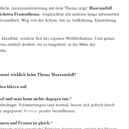
Haarausfall
tliche Auseinandersetzung mit dem Thema zeigt:
nächsten Frauenthema
, vergleichbar mit anderen lange tabuisierten
Gesundheit. Weg von der Scham, hin zu Aufklärung, Einordnung
.
n Idealbild, sondern Teil des eigenen Wohlbefindens. Und genau
ma endlich dorthin, wo es hingehört: in die Mitte der
atte.
immt wirklich beim Thema Haarausfall?
en klären auf.
mal und man kann nichts dagegen tun.“
ersbedingte Veränderungen sind normal, lassen sich jedoch durch
ne angepasste
Routine
positiv beeinflussen.
ern und Frauen ist gleich.“
ännern meist genetische Faktoren dominieren, spielen bei Frauen