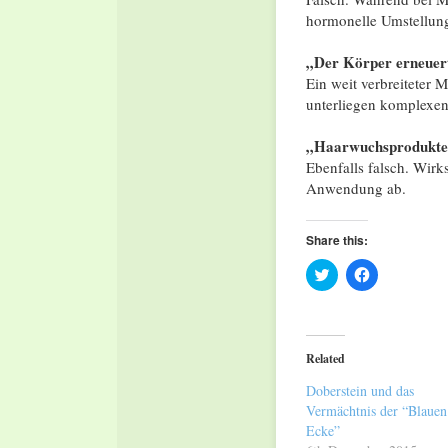
hormonelle Umstellung
„Der Körper erneuert 
Ein weit verbreiteter 
unterliegen komplexen 
„Haarwuchsprodukte w
Ebenfalls falsch. Wirk
Anwendung ab.
Share this:
Click
Click
to
to
share
share
on
on
Twitter
Facebook
(Opens
(Opens
in
in
Related
new
new
window)
window)
Doberstein und das
Vermächtnis der “Blauen
Ecke”