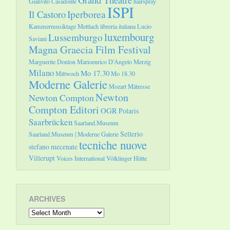
Gianvito Casadonte
hairspray
ISPI
Il Castoro
Iperborea
Kammermusiktage Mettlach
libreria italiana
Lucio
luxembourg
Lussemburgo
Saviani
Magna Graecia Film Festival
Marguerite Donlon
Marioenrico D'Angelo
Merzig
Milano
Mo 17.30
Mittwoch
Mo 18.30
Moderne Galerie
Mozart
Mätresse
Newton
Newton Compton
Compton Editori
OGR
Polaris
Saarbrücken
Saarland.Museum
Sellerio
Saarland.Museum | Moderne Galerie
tecniche nuove
stefano mecenate
Villerupt
Voices International
Völklinger Hütte
ARCHIVES
Archives