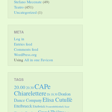
Stefano Mecenate
(49)
Teatro
(451)
Uncategorized
(1)
META
Log in
Entries feed
Comments feed
WordPress.org
Using
All in one Favicon
TAGS
CAPe
20.00
20.30
Chiarelettere
Donlon
Di 18.30
Elisa Cutullè
Dance Company
Ettelbrueck
Ettelbrück
Frauenbibliothek Saar
Grand Théâtre