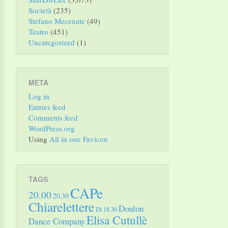
Società
(235)
Stefano Mecenate
(49)
Teatro
(451)
Uncategorized
(1)
META
Log in
Entries feed
Comments feed
WordPress.org
Using
All in one Favicon
TAGS
CAPe
20.00
20.30
Chiarelettere
Donlon
Di 18.30
Elisa Cutullè
Dance Company