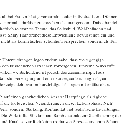
ll bei Frauen häufig verharmlost oder individualisiert. Dünner
ls „normal“, darüber zu sprechen als unangenehm. Dabei handelt
chaftlich relevantes Thema, das Selbstbild, Wohlbefinden und
usst. Shiny Hair ordnet diese Entwicklung bewusst neu ein und
e nicht als kosmetisches Schönheitsversprechen, sondern als Teil
e Untersuchungen legen zudem nahe, dass viele gängige
den tatsächlichen Ursachen vorbeigehen. Einzelne Wirkstoffe
wirken – entscheidend ist jedoch das Zusammenspiel aus
ährstoffversorgung und einer konsequenten, langfristigen
r zeigt sich, warum kurzfristige Lösungen oft enttäuschen.
lb auf einen ganzheitlichen Ansatz: Haarpflege als tägliche
uf die biologischen Veränderungen dieser Lebensphase. Nicht
eis, sondern Stärkung, Kontinuität und realistische Erwartungen
 Die Wirkstoffe: Silicium aus Bambusextrakt zur Stabilisierung der
 und Katalase zur Reduktion oxidativen Stresses und zum Schutz