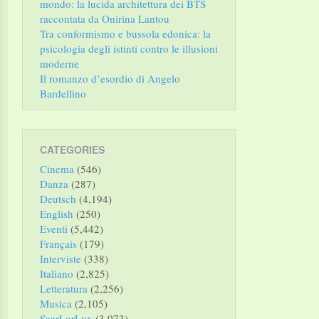
mondo: la lucida architettura dei BTS
raccontata da Onirina Lantou
Tra conformismo e bussola edonica: la
psicologia degli istinti contro le illusioni
moderne
Il romanzo d’esordio di Angelo
Bardellino
CATEGORIES
Cinema
(546)
Danza
(287)
Deutsch
(4,194)
English
(250)
Eventi
(5,442)
Français
(179)
Interviste
(338)
Italiano
(2,825)
Letteratura
(2,256)
Musica
(2,105)
SaarLorLux
(3,073)