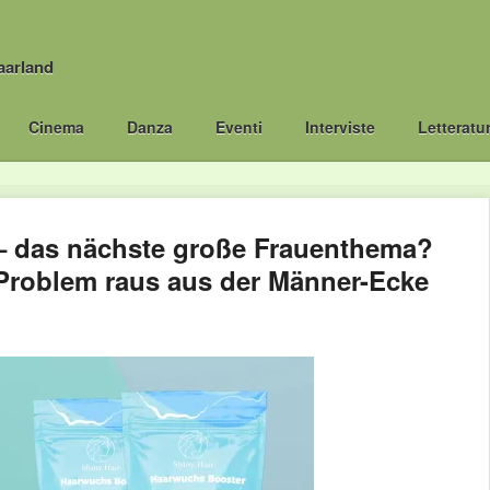
aarland
Cinema
Danza
Eventi
Interviste
Letteratu
 – das nächste große Frauenthema?
roblem raus aus der Männer-Ecke