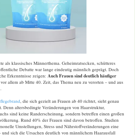
eute als klassisches Männerthema. Geheimratsecken, schütteres
öffentliche Debatte war lange eindeutig männlich geprägt. Doch
Auch Frauen sind deutlich häufiger
iche Erkenntnisse zeigen:
, vor allem ab Mitte 40. Zeit, das Thema neu zu verorten – und aus
.
flegebrand
, die sich gezielt an Frauen ab 40 richtet, sieht genau
. Denn altersbedingte Veränderungen von Haarstruktur,
chs sind keine Randerscheinung, sondern betreffen einen großen
evölkerung. Rund 40% der Frauen sind davon betroffen. Studien
rmonelle Umstellungen, Stress und Nährstoffveränderungen eine
 – und sich die Ursachen deutlich von männlichem Haarausfall