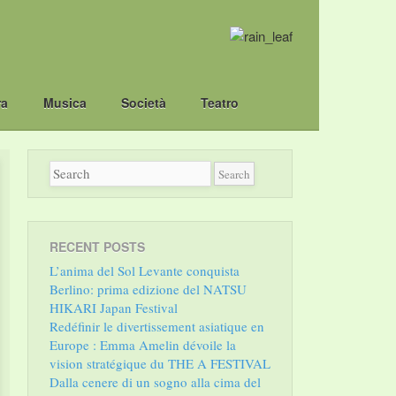
ra
Musica
Società
Teatro
RECENT POSTS
L’anima del Sol Levante conquista
Berlino: prima edizione del NATSU
HIKARI Japan Festival
Redéfinir le divertissement asiatique en
Europe : Emma Amelin dévoile la
vision stratégique du THE A FESTIVAL
Dalla cenere di un sogno alla cima del