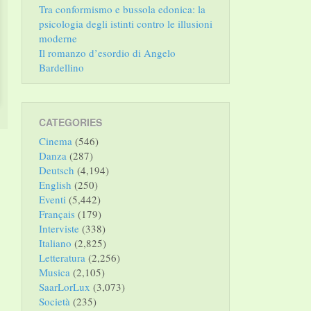
Tra conformismo e bussola edonica: la
psicologia degli istinti contro le illusioni
moderne
Il romanzo d’esordio di Angelo
Bardellino
CATEGORIES
Cinema
(546)
Danza
(287)
Deutsch
(4,194)
English
(250)
Eventi
(5,442)
Français
(179)
Interviste
(338)
Italiano
(2,825)
Letteratura
(2,256)
Musica
(2,105)
SaarLorLux
(3,073)
Società
(235)