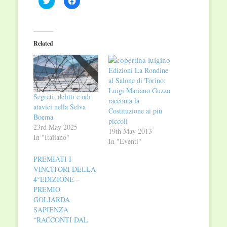
to
to
share
share
on
on
Twitter
Facebook
(Opens
(Opens
in
in
Related
new
new
window)
window)
Edizioni La Rondine
al Salone di Torino:
Luigi Mariano Guzzo
Segreti, delitti e odi
racconta la
atavici nella Selva
Costituzione ai più
Boema
piccoli
23rd May 2025
19th May 2013
In "Italiano"
In "Eventi"
PREMIATI I
VINCITORI DELLA
4°EDIZIONE –
PREMIO
GOLIARDA
SAPIENZA
“RACCONTI DAL