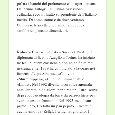
po’ tra i banchi del parlamento e al supermercato.
Dal primo Autogrill all’ultima ossessione
culinaria, ecco il ritratto sorprendente dell’italiano
medio. Di come siamo e da dove veniamo.
Comprese le ricette che hanno fatto epoca,
sarebbe un peccato dimenticarle.
Roberta Corradin
è nata a Susa nel 1964. Si è
diplomata al liceo d’Azeglio a Torino, ha iniziato
tre tesi in lettere classiche e non ne ha finita mai
nessuna, e nel 1989 ha cominciato a lavorare nei
fumetti: «Lupo Alberto», «Cattivik»,
«Sturmtruppen», «Blue», e l’immancabile
«Linus». Nel 1992 diventa lavoratrice anomala
ante litteram, e da allora, per circa un lustro, scrive
di pseudopsicologia da bar e da parrucchiere per
svariate testate femminili. Nel 1995 esce il suo
primo libro, Ho fatto un pan pepato… ricette di
cucina emotiva (Zelig). I critici la ignorano, i