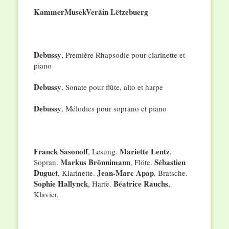
KammerMusekVeräin Lëtzebuerg
Debussy
, Première Rhapsodie pour clarinette et
piano
Debussy
, Sonate pour flûte, alto et harpe
Debussy
, Mélodies pour soprano et piano
Franck Sasonoff
Mariette Lentz
, Lesung.
,
Markus Brönnimann
Sébastien
Sopran.
, Flöte.
Duguet
Jean-Marc Apap
, Klarinette.
, Bratsche.
Sophie Hallynck
Béatrice Rauchs
, Harfe.
,
Klavier.