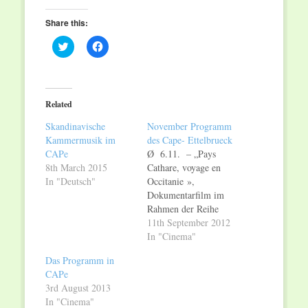
Share this:
Click
Click
to
to
share
share
on
on
Twitter
Facebook
(Opens
(Opens
in
in
Related
new
new
window)
window)
Skandinavische
November Programm
Kammermusik im
des Cape- Ettelbrueck
CAPe
Ø 6.11. – „Pays
8th March 2015
Cathare, voyage en
In "Deutsch"
Occitanie »,
Dokumentarfilm im
Rahmen der Reihe
« Exploration du
11th September 2012
monde » Ø 16.11.
In "Cinema"
– Quatuor Zaïde –
Das Programm in
preisgekröntes
CAPe
hochkarätiges Damen-
3rd August 2013
Streichquartett aus
In "Cinema"
Frankreich Ø