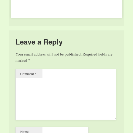
18.11. – „Tschiribim
– Klezmer für
Kinder“,
kommentiertes
Konzert mit Marko
Simsa & Ensemble
Leave a Reply
KlezmerReloaded und
für Kinder von 6-9…
Your email address will not be published.
Required fields are
marked
*
Comment
*
Name