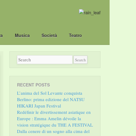
ra
Musica
Società
Teatro
RECENT POSTS
L’anima del Sol Levante conquista
Berlino: prima edizione del NATSU
HIKARI Japan Festival
Redéfinir le divertissement asiatique en
Europe : Emma Amelin dévoile la
vision stratégique du THE A FESTIVAL
Dalla cenere di un sogno alla cima del