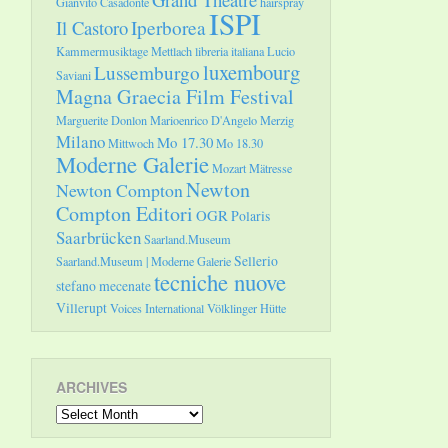
Gianvito Casadonte
hairspray
ISPI
Il Castoro
Iperborea
Kammermusiktage Mettlach
libreria italiana
Lucio
luxembourg
Lussemburgo
Saviani
Magna Graecia Film Festival
Marguerite Donlon
Marioenrico D'Angelo
Merzig
Milano
Mo 17.30
Mittwoch
Mo 18.30
Moderne Galerie
Mozart
Mätresse
Newton
Newton Compton
Compton Editori
OGR
Polaris
Saarbrücken
Saarland.Museum
Sellerio
Saarland.Museum | Moderne Galerie
tecniche nuove
stefano mecenate
Villerupt
Voices International
Völklinger Hütte
ARCHIVES
Archives