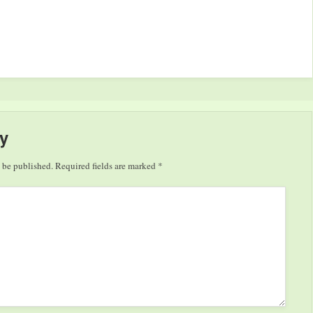
azza
ro
V E
y
 be published.
Required fields are marked
*