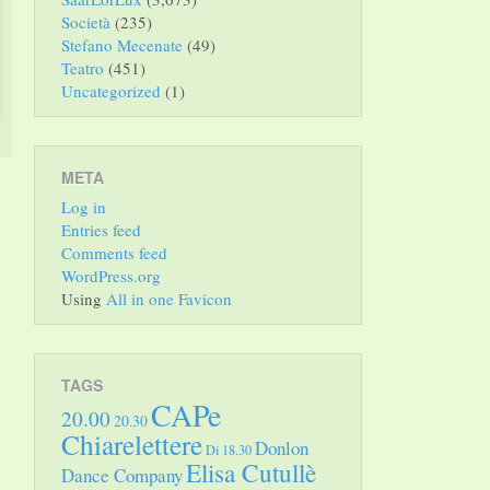
Società
(235)
Stefano Mecenate
(49)
Teatro
(451)
Uncategorized
(1)
META
Log in
Entries feed
Comments feed
WordPress.org
Using
All in one Favicon
TAGS
CAPe
20.00
20.30
Chiarelettere
Donlon
Di 18.30
Elisa Cutullè
Dance Company