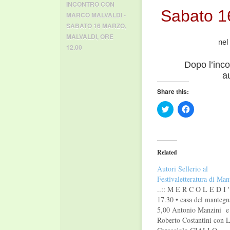
INCONTRO CON
Sabato 1
MARCO MALVALDI -
SABATO 16 MARZO
,
MALVALDI
,
ORE
nel
12.00
Dopo l’inco
a
Share this:
Click
Click
to
to
share
share
on
on
Twitter
Facebook
(Opens
(Opens
in
in
Related
new
new
window)
window)
Autori Sellerio al
Festivaletteratura di Man
..:: M E R C O L E D I
17.30 • casa del mantegn
5,00 Antonio Manzini e
Roberto Costantini con L