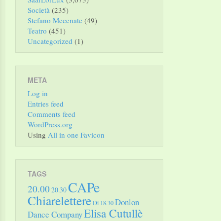
Società
(235)
Stefano Mecenate
(49)
Teatro
(451)
Uncategorized
(1)
META
Log in
Entries feed
Comments feed
WordPress.org
Using
All in one Favicon
TAGS
CAPe
20.00
20.30
Chiarelettere
Donlon
Di 18.30
Elisa Cutullè
Dance Company