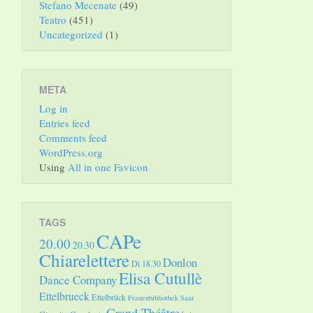
Stefano Mecenate
(49)
Teatro
(451)
Uncategorized
(1)
META
Log in
Entries feed
Comments feed
WordPress.org
Using
All in one Favicon
TAGS
CAPe
20.00
20.30
Chiarelettere
Donlon
Di 18.30
Elisa Cutullè
Dance Company
Ettelbrueck
Ettelbrück
Frauenbibliothek Saar
Grand Théâtre