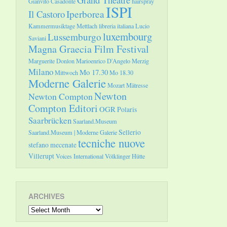
Gianvito Casadonte
hairspray
ISPI
Il Castoro
Iperborea
Kammermusiktage Mettlach
libreria italiana
Lucio
luxembourg
Lussemburgo
Saviani
Magna Graecia Film Festival
Marguerite Donlon
Marioenrico D'Angelo
Merzig
Milano
Mo 17.30
Mittwoch
Mo 18.30
Moderne Galerie
Mozart
Mätresse
Newton
Newton Compton
Compton Editori
OGR
Polaris
Saarbrücken
Saarland.Museum
Sellerio
Saarland.Museum | Moderne Galerie
tecniche nuove
stefano mecenate
Villerupt
Voices International
Völklinger Hütte
ARCHIVES
Archives