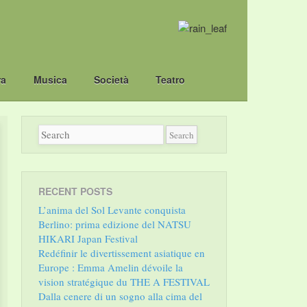
ra
Musica
Società
Teatro
RECENT POSTS
L’anima del Sol Levante conquista
Berlino: prima edizione del NATSU
HIKARI Japan Festival
Redéfinir le divertissement asiatique en
Europe : Emma Amelin dévoile la
vision stratégique du THE A FESTIVAL
Dalla cenere di un sogno alla cima del