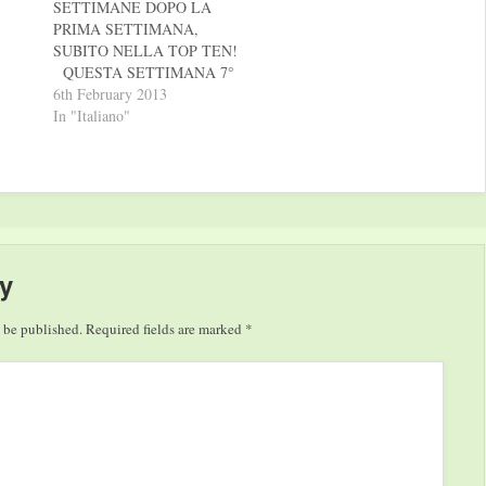
SETTIMANE DOPO LA
PRIMA SETTIMANA,
SUBITO NELLA TOP TEN!
QUESTA SETTIMANA 7°
NELLA CLASSIFICA
6th February 2013
GENERALE DEI LIBRI
In "Italiano"
PIU’ VENDUTI 2° NELLA
CLASSIFICA DI
NARRATIVA ITALIANA 1°
NELLA CLASSIFICA
DEGLI EBOOK PIU’
VENDUTI ANNA
PREMOLI TI PREGO,
y
LASCIATI ODIARE UNA
COMMEDIA BRILLANTE
 be published.
Required fields are marked
*
SULLA COMPETIZIONE…