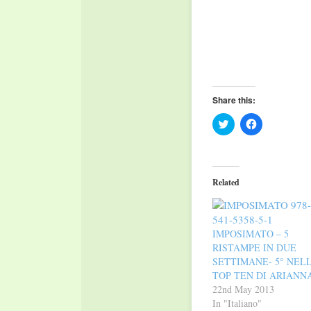
Share this:
Click
Click
to
to
share
share
on
on
Twitter
Facebook
(Opens
(Opens
in
in
Related
new
new
window)
window)
IMPOSIMATO – 5
RISTAMPE IN DUE
SETTIMANE- 5° NEL
TOP TEN DI ARIANN
22nd May 2013
In "Italiano"