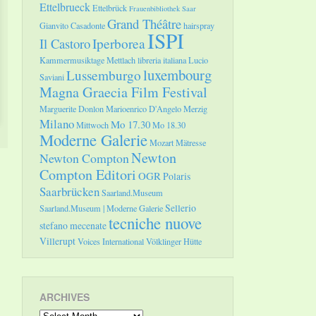
Ettelbrueck
Ettelbrück
Frauenbibliothek Saar
Grand Théâtre
Gianvito Casadonte
hairspray
ISPI
Il Castoro
Iperborea
Kammermusiktage Mettlach
libreria italiana
Lucio
luxembourg
Lussemburgo
Saviani
Magna Graecia Film Festival
Marguerite Donlon
Marioenrico D'Angelo
Merzig
Milano
Mo 17.30
Mittwoch
Mo 18.30
Moderne Galerie
Mozart
Mätresse
Newton
Newton Compton
Compton Editori
OGR
Polaris
Saarbrücken
Saarland.Museum
Sellerio
Saarland.Museum | Moderne Galerie
tecniche nuove
stefano mecenate
Villerupt
Voices International
Völklinger Hütte
ARCHIVES
Archives