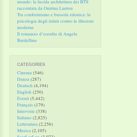
mondo: la lucida architettura dei BTS
raccontata da Onirina Lantou
Tra conformismo e bussola edonica: la
psicologia degli istinti contro le illusioni
moderne
Il romanzo d’esordio di Angelo
Bardellino
CATEGORIES
Cinema
(546)
Danza
(287)
Deutsch
(4,194)
English
(250)
Eventi
(5,442)
Français
(179)
Interviste
(338)
Italiano
(2,825)
Letteratura
(2,256)
Musica
(2,105)
SaarLorLux
(3,073)