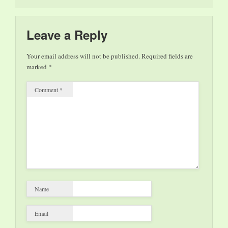
JESSICA
SORENSEN! NON
LASCIARMI
Leave a Reply
ANDARE DOPO
LA PRIMA
Your email address will not be published.
Required fields are
SETTIMANA
marked
*
SUBITO 11° NELLA
CLASSIFICA
Comment
*
GENERALE DI
ARIANNA 2° NEI
TOP EBOOK
KOBO…
Name
Email