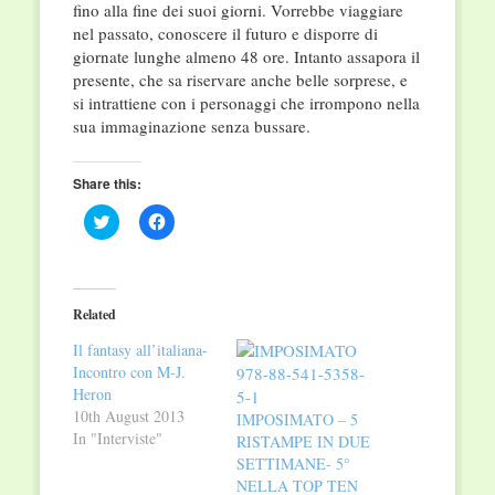
fino alla fine dei suoi giorni. Vorrebbe viaggiare
nel passato, conoscere il futuro e disporre di
giornate lunghe almeno 48 ore. Intanto assapora il
presente, che sa riservare anche belle sorprese, e
si intrattiene con i personaggi che irrompono nella
sua immaginazione senza bussare.
Share this:
Click
Click
to
to
share
share
on
on
Twitter
Facebook
(Opens
(Opens
in
in
Related
new
new
window)
window)
Il fantasy all’italiana-
Incontro con M-J.
Heron
10th August 2013
IMPOSIMATO – 5
In "Interviste"
RISTAMPE IN DUE
SETTIMANE- 5°
NELLA TOP TEN