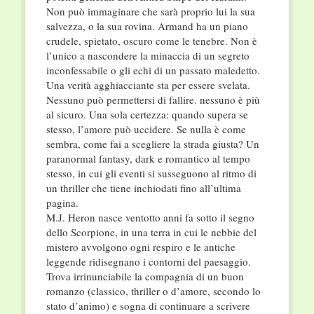
Non può immaginare che sarà proprio lui la sua
salvezza, o la sua rovina. Armand ha un piano
crudele, spietato, oscuro come le tenebre. Non è
l’unico a nascondere la minaccia di un segreto
inconfessabile o gli echi di un passato maledetto.
Una verità agghiacciante sta per essere svelata.
Nessuno può permettersi di fallire. nessuno è più
al sicuro. Una sola certezza: quando supera se
stesso, l’amore può uccidere. Se nulla è come
sembra, come fai a scegliere la strada giusta? Un
paranormal fantasy, dark e romantico al tempo
stesso, in cui gli eventi si susseguono al ritmo di
un thriller che tiene inchiodati fino all’ultima
pagina.
M.J. Heron nasce ventotto anni fa sotto il segno
dello Scorpione, in una terra in cui le nebbie del
mistero avvolgono ogni respiro e le antiche
leggende ridisegnano i contorni del paesaggio.
Trova irrinunciabile la compagnia di un buon
romanzo (classico, thriller o d’amore, secondo lo
stato d’animo) e sogna di continuare a scrivere