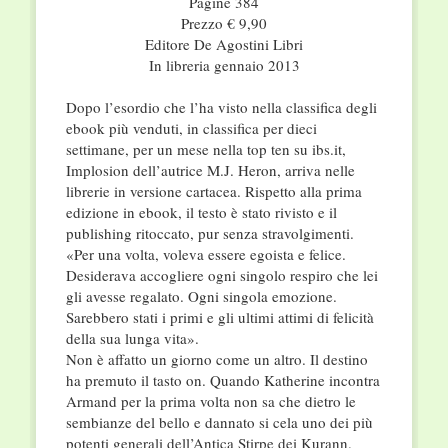
Pagine 384
Prezzo € 9,90
Editore De Agostini Libri
In libreria gennaio 2013
Dopo l’esordio che l’ha visto nella classifica degli
ebook più venduti, in classifica per dieci
settimane, per un mese nella top ten su ibs.it,
Implosion dell’autrice M.J. Heron, arriva nelle
librerie in versione cartacea. Rispetto alla prima
edizione in ebook, il testo è stato rivisto e il
publishing ritoccato, pur senza stravolgimenti.
«Per una volta, voleva essere egoista e felice.
Desiderava accogliere ogni singolo respiro che lei
gli avesse regalato. Ogni singola emozione.
Sarebbero stati i primi e gli ultimi attimi di felicità
della sua lunga vita».
Non è affatto un giorno come un altro. Il destino
ha premuto il tasto on. Quando Katherine incontra
Armand per la prima volta non sa che dietro le
sembianze del bello e dannato si cela uno dei più
potenti generali dell’Antica Stirpe dei Kurann.