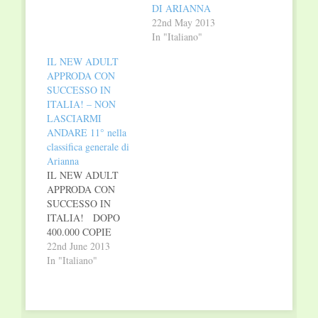
DI ARIANNA
22nd May 2013
In "Italiano"
IL NEW ADULT
APPRODA CON
SUCCESSO IN
ITALIA! – NON
LASCIARMI
ANDARE 11° nella
classifica generale di
Arianna
IL NEW ADULT
APPRODA CON
SUCCESSO IN
ITALIA! DOPO
400.000 COPIE
VENDUTE IN
22nd June 2013
INGHILTERRA E IN
In "Italiano"
USA ARRIVA
FINALMENTE IN
ITALIA IL
ROMANZO DI