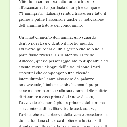
Vittorio in cui sembra tutto ruotare intorno
all’ascensore. La portinaia di origine campane
(“l’immigrata” italiana) sembra trascorrere tutto il
giorno a pulire l’ascensore anche su indicazione
dell’amministratore del condominio.
Un intrattenimento dell’anima, uno sguardo
dentro noi stessi e dentro il nostro mondo,
attraverso gli occhi di un algerino che solo nella
parte finale rivelerà la sua identità. Oltre ad
Amedeo, questo personaggio molto disponibile ed
attento verso i bisogni dell’altro, ci sono i vari
stereotipi che compongono una vicenda
interculturale: l’amministratore del palazzo
omosessuale, l’italiana snob che ama il proprio
cane ma non permette alla sua donna delle pulizie
di rientrare a casa prima delle nove di sera,
l’avvocato che non è più un principe del foro ma
si accontenta di facilitare truffe assicurative,
l’artsita che è alla ricerca della vera espressione, la
donna iraniana ch cerca di ottenere lo status di
rifugiato politico che fa la cameriera e poi svela di