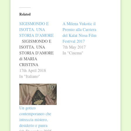
on
on
Twitter
Facebook
(Opens
(Opens
in
in
Related
new
new
window)
window)
SIGISMONDO E
A Milena Vukotic il
ISOTTA. UNA
Premio alla Carriera
STORIA D’AMORE
del Kalat Nissa Film
SIGISMONDO E
Festival 2017
ISOTTA. UNA
7th May 2017
STORIA D’AMORE
In "Cinema"
di MARIA
CRISTINA
MASELLI La storia
17th April 2018
di un amore
In "Italiano"
impossibile e
struggente. Il racconto
di uno dei momenti
più vivi e
memorabili della
Un gotico
nostra storia È il 1437
contemporaneo che
quando per la prima
intreccia mistero,
volta Isotta degli Atti
desiderio e paura
posa lo sguardo su