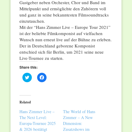
Gastgeber neben Orchester, Chor und Band im
Mittelpunkt und ermöglichte den Zuhörern voll
und ganz in seine bekanntesten Filmsoundtracks
einzutauchen.
Mit der “Hans Zimmer Live – Europe Tour 2021”
ist der beliebte Filmkomponist auf vielfachen
Wunsch nun erneut live auf der Bühne zu erleben.
Der in Deutschland geborene Komponist
entschied sich für Berlin, um 2021 seine neue
Live-Tournee zu starten.
Share this:
Click
Click
to
to
share
share
on
on
Twitter
Facebook
(Opens
(Opens
in
in
Related
new
new
window)
window)
Hans Zimmer Live –
The World of Hans
The Next Level:
Zimmer – A New
Europa-Tournee 2025
Dimension:
& 2026 bestätigt
Zusatzshows im