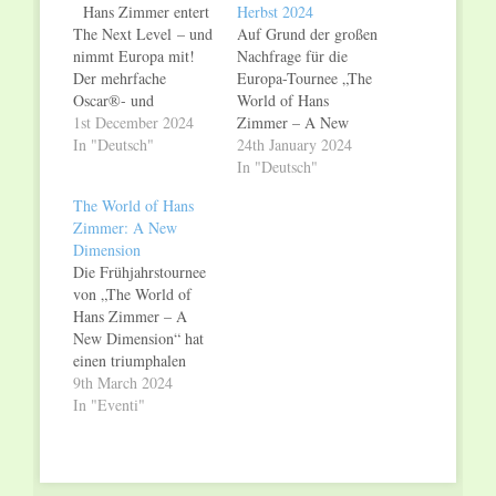
Hans Zimmer entert
Herbst 2024
The Next Level – und
Auf Grund der großen
nimmt Europa mit!
Nachfrage für die
Der mehrfache
Europa-Tournee „The
Oscar®- und
World of Hans
Grammy®-Preisträger
1st December 2024
Zimmer – A New
kehrt 2025 und 2026
In "Deutsch"
Dimension“ gibt es
24th January 2024
mit „Hans Zimmer
jetzt Zusatzkonzerte.
In "Deutsch"
Live – The Next
Neben den Arena-
The World of Hans
Level“ in die großen
Shows, die im
Zimmer: A New
Arenen Europas
Frühjahr 2024
Dimension
zurück. Alle
stattfinden, wird die
Die Frühjahrstournee
Deutschland-Termine:
neue Tournee nun im
von „The World of
12.10.2025,
Herbst 2024 ihren
Hans Zimmer – A
Oberhausen I Rudolf
Weg durch die
New Dimension“ hat
Weber-ARENA
Metropolen Europas
einen triumphalen
14.10.2025, Köln I
fortsetzen. Der neue
Auftakt in der restlos
9th March 2024
LANXESS arena
Titel „A New
ausverkauften O2
In "Eventi"
19.10.2025, München
Dimension“…
Arena in Prag
I Olympiahalle…
gefeiert. 12.000 Fans
genossen die von Hans
Zimmer brandneu