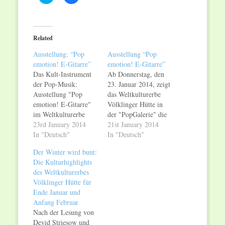
to
to
share
share
on
on
Twitter
Facebook
(Opens
(Opens
in
in
Related
new
new
window)
window)
Ausstellung: “Pop
Ausstellung “Pop
emotion! E-Gitarre”
emotion! E-Gitarre”
Das Kult-Instrument
Ab Donnerstag, den
der Pop-Musik:
23. Januar 2014, zeigt
Ausstellung "Pop
das Weltkulturerbe
emotion! E-Gitarre"
Völklinger Hütte in
im Weltkulturerbe
der "PopGalerie" die
Völklinger Hütte zeigt
23rd January 2014
Ausstellung "Pop
21st January 2014
historische E-Gitarren
In "Deutsch"
emotion! E-Gitarre".
In "Deutsch"
Ab Donnerstag, den
Sie erzählt die
Der Winter wird bunt:
23. Januar 2014,
Geschichte der Pop-
Die Kulturhighlights
erzählt das
Musik am Beispiel
des Weltkulturerbes
Weltkulturerbe
ihres wichtigsten
Völklinger Hütte für
Völklinger Hütte die
Instruments: der E-
Ende Januar und
Geschichte der Pop-
Gitarre. Zu sehen sind
Anfang Februar
Musik am Beispiel
24 elektrische
Nach der Lesung von
ihres wichtigsten
Gitarren, die die
Devid Striesow und
Instruments: der E-
Entwicklung der Pop-