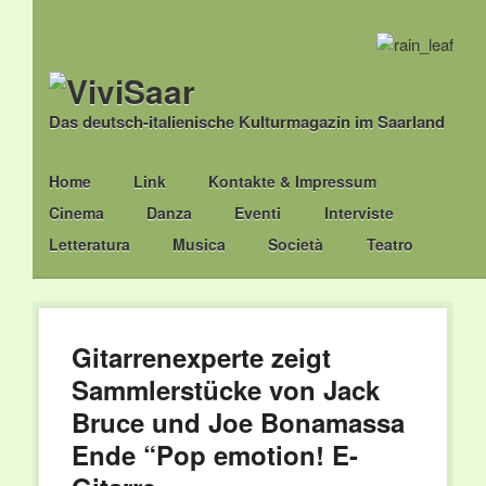
Das deutsch-italienische Kulturmagazin im Saarland
Main menu
Skip
Home
Link
Kontakte & Impressum
to
Cinema
Danza
Eventi
Interviste
content
Letteratura
Musica
Società
Teatro
Gitarrenexperte zeigt
Sammlerstücke von Jack
Bruce und Joe Bonamassa
Ende “Pop emotion! E-