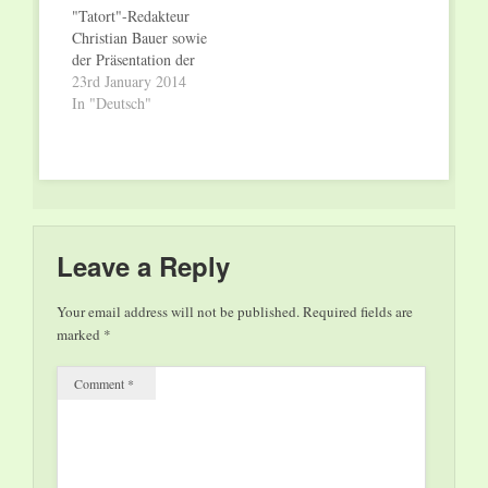
"Tatort"-Redakteur
Gitarre. Die
Musik beeinflusst
Christian Bauer sowie
Ausstellung "Pop
haben und zum Teil
der Präsentation der
emotion! E-Gitarre"
bis heute…
neuesten Innovation
23rd January 2014
in der "PopGalerie"
aus dem Deutschen
In "Deutsch"
des Weltkulturerbes
Forschungszentrum
Völklinger Hütte
für Künstliche
zeigt…
Intelligenz (DFKI)
bietet das
Weltkulturerbe
Völklinger Hütte zum
Ausgang des Januars
Leave a Reply
zahlreiche kulturelle
Attraktionen zur
Your email address will not be published.
Required fields are
Großausstellung
marked
*
"Generation Pop!".
Am Donnerstag, den
Comment
*
23. Januar 2014,
startet in der…