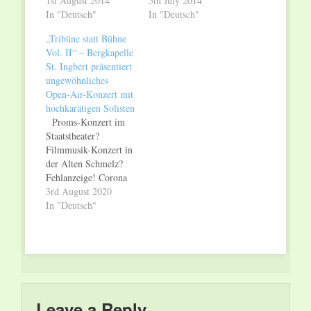
1st August 2014
5th July 2014
In "Deutsch"
In "Deutsch"
„Tribüne statt Bühne
Vol. II“ – Bergkapelle
St. Ingbert präsentiert
ungewöhnliches
Open-Air-Konzert mit
hochkarätigen Solisten
Proms-Konzert im
Staatstheater?
Filmmusik-Konzert in
der Alten Schmelz?
Fehlanzeige! Corona
hat auch der
3rd August 2020
Bergkapelle St.
In "Deutsch"
Ingbert einen
gehörigen Strich
durch die diesjährigen
Konzertpläne
gemacht. Aber
unterkriegen lässt sich
das traditionsreiche
Leave a Reply