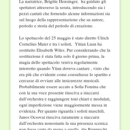
La narratrice, Brigitte Heusinger, ha guidato gli
spettatori attraverso la serata, introducendo sia i
pezzi cantati che fornendo alcune informazioni sia
sul luogo della rappresentazione che su autore,
periodo e storia del periodo di creazione.
Lo spettacolo del 25 maggio è stato diretto Ulrich
Cornelius Maier e tra i solisti, Yitian Luan ha
sostituito Elisabeth Wiles. Pur considerando che la
sostituzione è stata fatta solo il giorno prima, la
magia dello spettacolo veniva regolarmente
interrotto quando Ytian doveva cantare , visto che
era più che evidente come consultasse lo spartito e
cercasse di ovviare alle insicurezze musicali.
Probabilmente essere accato a Sofia Fomina che
con la sua voce possente riusciva a staccarsi
dall’orchestra e raggiungere toni chiari e modulati,
ogni imperfezione viene maggiormente messa in
evidenza. Per quanto riguarda i solisti maschili,
Janos Ocsovai riusciva raramente a staccarsi
dall’orchestra nonostante la sua presenza scenica
non fosse certo da meno a quella die Rupprecht