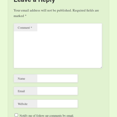
Orchester so schnell
nicht. Dirigent
Your email address will not be published.
Required fields are
Matthias Weißenauer:
marked
*
„Wir verlegen unsere
Konzerte einfach nach
Comment
*
draußen!
Ungewöhnliche Zeiten
erfordern eben
ungewöhnliche…
Name
Email
Website
Notify me of follow-up comments by email.