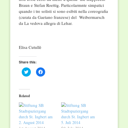
Braun e Stefan Roettig. Particolarmnte simpatici
quando i tre solisti si sono esibiti nella coreografia
(curata da Gaetano franzese) del Weibermarsch
da La vedova allegra di Lehar.
Elisa Cutullè
Share this:
Click
Click
to
to
share
share
on
on
Twitter
Facebook
(Opens
(Opens
in
in
Related
new
new
window)
window)
Stadtspaziergang
Stadtspaziergang
durch St. Ingbert am
durch St. Ingbert am
2. August 2014
5. Juli 2014