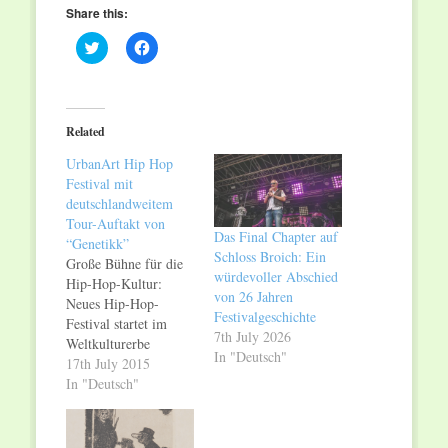
Share this:
Click
Click
to
to
share
share
on
on
Twitter
Facebook
(Opens
(Opens
in
in
Related
new
new
window)
window)
UrbanArt Hip Hop
Festival mit
deutschlandweitem
Tour-Auftakt von
Das Final Chapter auf
“Genetikk”
Schloss Broich: Ein
Große Bühne für die
würdevoller Abschied
Hip-Hop-Kultur:
von 26 Jahren
Neues Hip-Hop-
Festivalgeschichte
Festival startet im
7th July 2026
Weltkulturerbe
In "Deutsch"
Völklinger Hütte
17th July 2015
Heute, 17. Juli 2015:
In "Deutsch"
"UrbanArt Hip Hop
Festival" präsentiert
Größen der Hip-Hop-