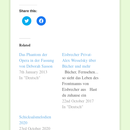
Share this:
Click
Click
to
to
share
share
on
on
Twitter
Facebook
(Opens
(Opens
in
in
Related
new
new
window)
window)
Das Phantom der
Eisbrecher Privat-
Opera in der Fassung
Alex Wesselsky über
von Deborah Sasson
Bücher und mehr
7th January 2013
Bücher, Fernsehen...
In "Deutsch"
so sieht das Leben des
Frontmanns von
Eisbrecher aus Hast
du zuhause ein
Bücherregal? Was
22nd October 2017
würden wir finden
In "Deutsch"
wenn wir darin
Schicksalsmelodien
stöbern? Das ist eine
2020
schlechte Frage, denn
23rd October 2020
mein ganzes Haus