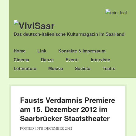
Das deutsch-italienische Kulturmagazin im Saarland
Main menu
Skip
Home
Link
Kontakte & Impressum
to
Cinema
Danza
Eventi
Interviste
content
Letteratura
Musica
Società
Teatro
Fausts Verdamnis Premiere
am 15. Dezember 2012 im
Saarbrücker Staatstheater
POSTED
16TH DECEMBER 2012