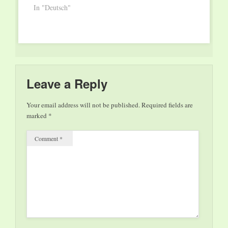
In "Deutsch"
besteht aus Büchern.
Man kommt rein und
fällt schon über die
erste Kiste stolpern,
da…
Leave a Reply
Your email address will not be published.
Required fields are
marked
*
Comment
*