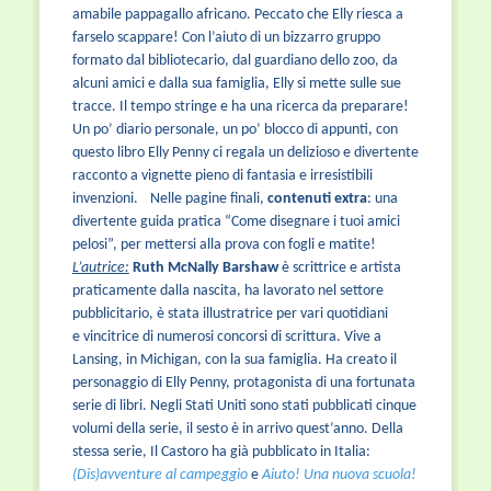
amabile pappagallo africano. Peccato che Elly riesca a
farselo scappare! Con l’aiuto di un bizzarro gruppo
formato dal bibliotecario, dal guardiano dello zoo, da
alcuni amici e dalla sua famiglia, Elly si mette sulle sue
tracce. Il tempo stringe e ha una ricerca da preparare!
Un po’ diario personale, un po’ blocco di appunti, con
questo libro Elly Penny ci regala un delizioso e divertente
racconto a vignette pieno di fantasia e irresistibili
invenzioni. Nelle pagine finali,
contenuti extra
: una
divertente guida pratica “Come disegnare i tuoi amici
pelosi”, per mettersi alla prova con fogli e matite!
L’autrice:
Ruth McNally Barshaw
è scrittrice e artista
praticamente dalla nascita, ha lavorato nel settore
pubblicitario, è stata illustratrice per vari quotidiani
e vincitrice di numerosi concorsi di scrittura. Vive a
Lansing, in Michigan, con la sua famiglia. Ha creato il
personaggio di Elly Penny, protagonista di una fortunata
serie di libri. Negli Stati Uniti sono stati pubblicati cinque
volumi della serie, il sesto è in arrivo quest’anno. Della
stessa serie, Il Castoro ha già pubblicato in Italia:
(Dis)avventure al campeggio
e
Aiuto! Una nuova scuola!