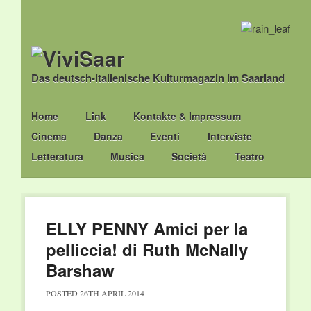
Das deutsch-italienische Kulturmagazin im Saarland
Main menu
Skip
Home
Link
Kontakte & Impressum
to
Cinema
Danza
Eventi
Interviste
content
Letteratura
Musica
Società
Teatro
ELLY PENNY Amici per la
pelliccia! di Ruth McNally
Barshaw
POSTED
26TH APRIL 2014