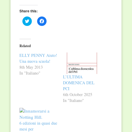
Share this:
Click
Click
to
to
share
share
on
on
Twitter
Facebook
(Opens
(Opens
in
in
Related
new
new
window)
window)
ELLY PENNY Aiuto!
Una nuova scuola!
8th May 2013
In "Italiano"
L’ULTIMA
DOMENICA DEL
PCI
6th October 2025
In "Italiano"
6 edizioni in quasi due
mesi per