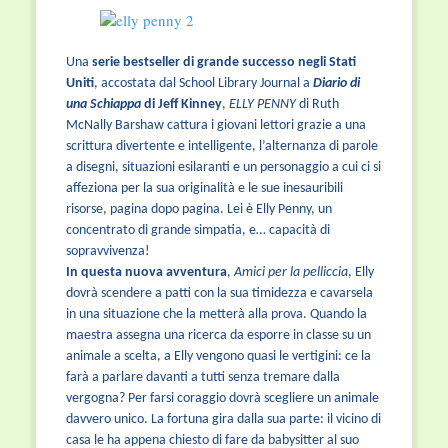
Una
serie bestseller di grande successo negli Stati
Uniti
, accostata dal School Library Journal a
Diario di
una Schiappa
di Jeff Kinney
,
ELLY PENNY
di Ruth
McNally Barshaw cattura i giovani lettori grazie a una
scrittura divertente e intelligente, l’alternanza di parole
a disegni, situazioni esilaranti e un personaggio a cui ci si
affeziona per la sua originalità e le sue inesauribili
risorse, pagina dopo pagina. Lei è Elly Penny, un
concentrato di grande simpatia, e… capacità di
sopravvivenza!
In questa nuova avventura
,
Amici per la pelliccia
, Elly
dovrà scendere a patti con la sua timidezza e cavarsela
in una situazione che la metterà alla prova. Quando la
maestra assegna una ricerca da esporre in classe su un
animale a scelta, a Elly vengono quasi le vertigini: ce la
farà a parlare davanti a tutti senza tremare dalla
vergogna? Per farsi coraggio dovrà scegliere un animale
davvero unico. La fortuna gira dalla sua parte: il vicino di
casa le ha appena chiesto di fare da babysitter al suo