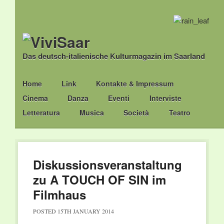
Das deutsch-italienische Kulturmagazin im Saarland
Main menu
Skip
Home
Link
Kontakte & Impressum
to
Cinema
Danza
Eventi
Interviste
content
Letteratura
Musica
Società
Teatro
Diskussionsveranstaltung
zu A TOUCH OF SIN im
Filmhaus
POSTED
15TH JANUARY 2014