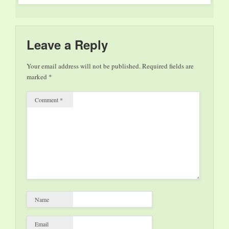
viele…
Erscheinen des Buches
„Geist der Utopie“ des
Philosophen Ernst
Bloch (1885-1977)
Leave a Reply
beginnt eine
Renaissance der
Your email address will not be published.
Required fields are
öffentlichen
marked
*
Rezeption. Das von
Francesca Vidal im
Comment
*
Namen…
Name
Email