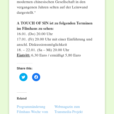
modernen chinesischen Gesellschaft in den
vergangenen Jahren selten auf der Leinwand
dargestellt.“
A TOUCH OF SIN ist zu folgenden Terminen
im Filmhaus zu sehen:
16.01. (Do) 20.00 Uhr
17.01. (Fr) 20.00 Uhr mit einer Einführung und
anschl. Diskussionsmöglichkeit
18. – 22.01. (Sa – Mi) 20.00 Uhr
Eintritt:
6,30 Euro / ermäßigt 5,80 Euro
Share this:
Click
Click
to
to
share
share
on
on
Twitter
Facebook
(Opens
(Opens
in
in
Related
new
new
window)
window)
Programmänderung
Webmagazin zum
Filmhaus Woche vom
Transmedia-Projekt