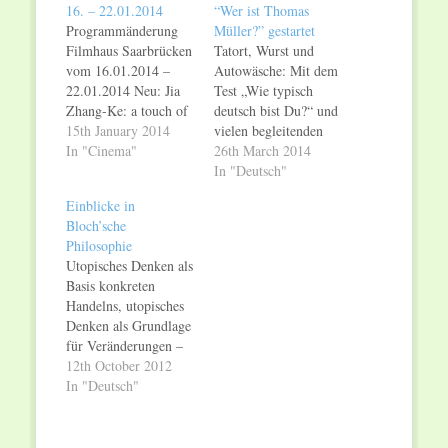
16. – 22.01.2014
“Wer ist Thomas
Programmänderung
Müller?” gestartet
Filmhaus Saarbrücken
Tatort, Wurst und
vom 16.01.2014 –
Autowäsche: Mit dem
22.01.2014 Neu: Jia
Test „Wie typisch
Zhang-Ke: a touch of
deutsch bist Du?“ und
sin (OmU) Do – Mi
15th January 2014
vielen begleitenden
20.00 Uhr, Fr mit
In "Cinema"
Inhalten ist ab sofort
26th March 2014
Referat „China
das Web-Magazin
In "Deutsch"
Beständigkeit und
„Wer ist Thomas
Einblicke in
Umbruch“; Anca
Müller?“ (www.wer-
Bloch’sche
Damian: crulic – der
ist-thomas-müller.de)
Philosophie
weg ins jenseits
online. Die Webseite
Utopisches Denken als
(OmU) Do – Mo
ist Teil des
Basis konkreten
20.30, Di + Mi 18.30
Transmedia-Projekts
Handelns, utopisches
Uhr;Stefan
„Wer ist Thomas
Denken als Grundlage
Ruzowitzky: das
Müller?“. Im
für Veränderungen –
radikal böse Do…
gleichnamigen Kino-
diesem Ansatz folgt
12th October 2012
Dokumentarfilm
das neue „Bloch-
In "Deutsch"
(Start: 20. März 2014)
Jahrbuch 2012“. Mehr
besucht Regisseur
als neunzig Jahre nach
Christian Heynen
dem erstmaligen