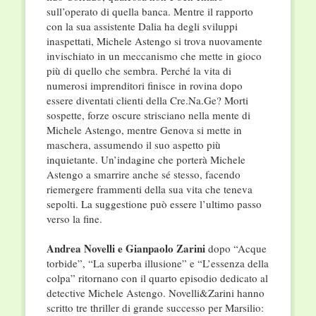
sull’operato di quella banca. Mentre il rapporto
con la sua assistente Dalia ha degli sviluppi
inaspettati, Michele Astengo si trova nuovamente
invischiato in un meccanismo che mette in gioco
più di quello che sembra. Perché la vita di
numerosi imprenditori finisce in rovina dopo
essere diventati clienti della Cre.Na.Ge? Morti
sospette, forze oscure strisciano nella mente di
Michele Astengo, mentre Genova si mette in
maschera, assumendo il suo aspetto più
inquietante. Un’indagine che porterà Michele
Astengo a smarrire anche sé stesso, facendo
riemergere frammenti della sua vita che teneva
sepolti. La suggestione può essere l’ultimo passo
verso la fine.
Andrea Novelli e Gianpaolo Zarini
dopo “Acque
torbide”, “La superba illusione” e “L’essenza della
colpa” ritornano con il quarto episodio dedicato al
detective Michele Astengo. Novelli&Zarini hanno
scritto tre thriller di grande successo per Marsilio: