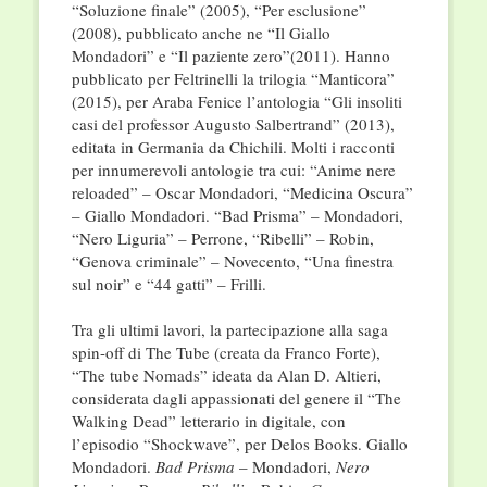
“Soluzione finale” (2005), “Per esclusione”
(2008), pubblicato anche ne “Il Giallo
Mondadori” e “Il paziente zero”(2011). Hanno
pubblicato per Feltrinelli la trilogia “Manticora”
(2015), per Araba Fenice l’antologia “Gli insoliti
casi del professor Augusto Salbertrand” (2013),
editata in Germania da Chichili. Molti i racconti
per innumerevoli antologie tra cui: “Anime nere
reloaded” – Oscar Mondadori, “Medicina Oscura”
– Giallo Mondadori. “Bad Prisma” – Mondadori,
“Nero Liguria” – Perrone, “Ribelli” – Robin,
“Genova criminale” – Novecento, “Una finestra
sul noir” e “44 gatti” – Frilli.
Tra gli ultimi lavori, la partecipazione alla saga
spin-off di The Tube (creata da Franco Forte),
“The tube Nomads” ideata da Alan D. Altieri,
considerata dagli appassionati del genere il “The
Walking Dead” letterario in digitale, con
l’episodio “Shockwave”, per Delos Books. Giallo
Mondadori.
Bad Prisma
– Mondadori,
Nero