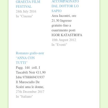
ACCOMPAGNATO
GRAECIA FILM
DAL DOTTOR LO
FESTIVAL
SAPIO
24th July 2016
Area Incontri, ore
In "Cinema"
21.30 Ingresso
gratuito fino a
esaurimento posti
IGOR KATASTROFA
In compagnia del
10th August 2012
DOTTOR LO SAPIO
In "Eventi"
e della
Romanzo giallo-noir
KATASTROFA
“ANNA CON
ORCHESTRA Igor
TUTTI”
Katastrofa è una
Pagg. 144 coll. I
creatura devastante.
Tascabili Noir €11,90
Nasce in un piccolo
Isbn 9788869431937
paesino sperduto ai
Il Maresciallo De
piedi dei monti Urali:
Scalzi ama le donne,
Matrioskograd e passa
le considera il sesso
27th December 2017
la sua infanzia
forte, pur
In "Italiano"
circondato dall'affetto
riconoscendo che sono
dei suoi…
ancora bistrattate e,