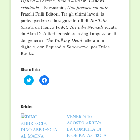
Liguria
– Perrone,
Ribelli
– Robin,
Genova
criminale
– Novecento,
Una finestra sul noir
–
Fratelli Frilli Editori. Tra gli ultimi lavori, la
partecipazione alla saga spin-off di
The Tube
(creata da Franco Forte),
The tube Nomads
ideata
da Alan D. Altieri, considerata dagli appassionati
del genere il
The Walking Dead
letterario in
digitale, con l’episodio
Shockwave
, per Delos
Books.
Share this:
Click
Click
to
to
share
share
on
on
Twitter
Facebook
(Opens
(Opens
in
in
Related
new
new
window)
window)
VENERDì 10
AGOSTO ARRIVA
LA COMICITÀ DI
DINO ABBRESCIA
IGOR KATASTROFA
AL MAGNA