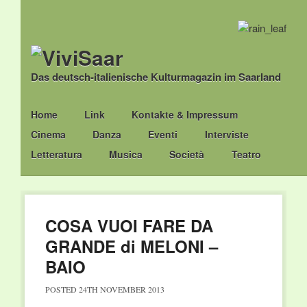
Das deutsch-italienische Kulturmagazin im Saarland
Main menu
Skip
Home
Link
Kontakte & Impressum
to
Cinema
Danza
Eventi
Interviste
content
Letteratura
Musica
Società
Teatro
COSA VUOI FARE DA
GRANDE di MELONI –
BAIO
POSTED
24TH NOVEMBER 2013