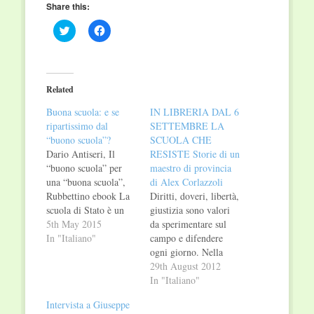
Share this:
Click
Click
to
to
share
share
on
on
Twitter
Facebook
(Opens
(Opens
in
in
Related
new
new
window)
window)
Buona scuola: e se
IN LIBRERIA DAL 6
ripartissimo dal
SETTEMBRE LA
“buono scuola”?
SCUOLA CHE
Dario Antiseri, Il
RESISTE Storie di un
“buono scuola” per
maestro di provincia
una “buona scuola”,
di Alex Corlazzoli
Rubbettino ebook La
Diritti, doveri, libertà,
scuola di Stato è un
giustizia sono valori
patrimonio grande e
5th May 2015
da sperimentare sul
prezioso che va
In "Italiano"
campo e difendere
protetto, salvato. La
ogni giorno. Nella
scuola di Stato è
scuola di Corlazzoli la
29th August 2012
talmente preziosa che
vita non è fuori, ma
In "Italiano"
deve essere difesa
dentro l’aula, e i
Intervista a Giuseppe
innanzitutto dalla
bambini non devono