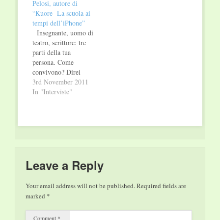
Pelosi, autore di
tentazione dello
adeguarsi ai
“Kuore- La scuola ai
statalismo. È da
programmi, ma
tempi dell’iPhone”
questa considerazione
provare loro stessi i
Insegnante, uomo di
di base che muove il
modi giusti di
teatro, scrittore: tre
saggio…
apprendere. Vedere,
parti della tua
leggere, ascoltare,
persona. Come
sperimentare: il
convivono? Direi
bambino rom…
bene, grazie!
3rd November 2011
Concepisco il teatro
In "Interviste"
come una occasione di
apprendimento,
l'insegnamento come
favorito dalla
teatralità, e la scrittura
serve a rendere conto
delle altre esperienze!
Leave a Reply
Insomma, mi sento
spesso "insegnante",
Your email address will not be published.
Required fields are
quando recito, e mi
marked
*
sento sempre…
Comment
*