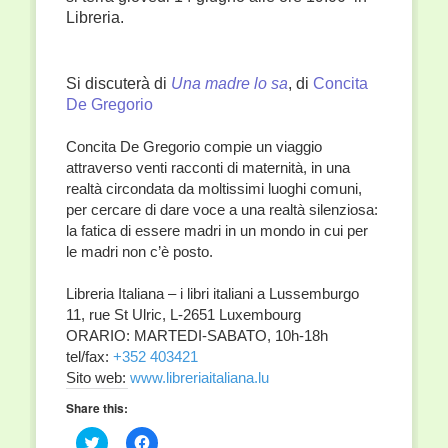
Libreria.
Si discuterà di
Una madre lo sa
, di
Concita
De Gregorio
Concita De Gregorio compie un viaggio
attraverso venti racconti di maternità, in una
realtà circondata da moltissimi luoghi comuni,
per cercare di dare voce a una realtà silenziosa:
la fatica di essere madri in un mondo in cui per
le madri non c’è posto.
Libreria Italiana – i libri italiani a Lussemburgo
11, rue St Ulric, L-2651 Luxembourg
ORARIO: MARTEDI-SABATO, 10h-18h
tel/fax:
+352 403421
Sito web:
www.libreriaitaliana.lu
Share this:
Click
Click