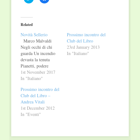
to
to
share
share
on
on
Twitter
Facebook
(Opens
(Opens
in
in
Related
new
new
window)
window)
Novità Sellerio
Prossimo incontro del
Marco Malvaldi
Club del Libro
Negli occhi di chi
23rd January 2013
guarda Un incendio
In "Italiano"
devasta la tenuta
Pianetti, podere
toscano, di proprietà
1st November 2017
dei gemelli
In "Italiano"
sessantenni, Alberto e
Prossimo incontro del
Zeno Cavalcanti.
Club del Libro –
Alberto è un broker
Andrea Vitali
fallito e Zeno un mite
1st December 2012
collezionista, che
In "Eventi"
vive con il
maggiordomo
Raimondo. Domato il
fuoco, spunta il