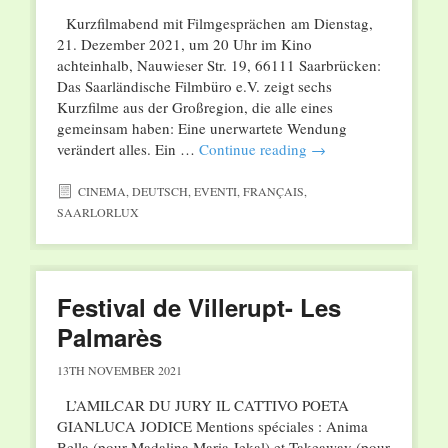
Kurzfilmabend mit Filmgesprächen am Dienstag,
21. Dezember 2021, um 20 Uhr im Kino
achteinhalb, Nauwieser Str. 19, 66111 Saarbrücken:
Das Saarländische Filmbüro e.V. zeigt sechs
Kurzfilme aus der Großregion, die alle eines
gemeinsam haben: Eine unerwartete Wendung
verändert alles. Ein …
Continue reading
→
CINEMA
,
DEUTSCH
,
EVENTI
,
FRANÇAIS
,
SAARLORLUX
Festival de Villerupt- Les
Palmarès
13TH NOVEMBER 2021
L’AMILCAR DU JURY IL CATTIVO POETA
GIANLUCA JODICE Mentions spéciales : Anima
Bella (pour Madalina Maria Jekal) et Takeaway (pour