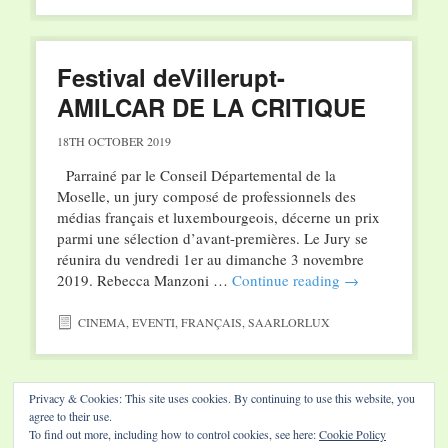
Festival deVillerupt-
AMILCAR DE LA CRITIQUE
18TH OCTOBER 2019
Parrainé par le Conseil Départemental de la
Moselle, un jury composé de professionnels des
médias français et luxembourgeois, décerne un prix
parmi une sélection d’avant-premières. Le Jury se
réunira du vendredi 1er au dimanche 3 novembre
2019. Rebecca Manzoni …
Continue reading
→
CINEMA
,
EVENTI
,
FRANÇAIS
,
SAARLORLUX
Post navigation
←
Older posts
Newer posts
→
Privacy & Cookies: This site uses cookies. By continuing to use this website, you
agree to their use.
To find out more, including how to control cookies, see here:
Cookie Policy