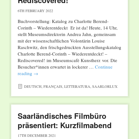
Rediscovered!
6TH FEBRUARY 2022
Buchvorstellung: Katalog zu Charlotte Berend-
Corinth – Wiederentdeckt Er ist da! Heute, 14 Uhr,
stellt Museumsdirektorin Andrea Jahn, gemeinsam
mit der wissenschaftlichen Volontärin Louise
Raschwitz, den frischgedruckten Ausstellungskatalog
Charlotte Berend-Corinth – Wiederentdeckt! –
Rediscovered! im Museumscafè Kunstherz vor. Die
Besucher*innen erwartet in lockerer …
Continue
reading
→
DEUTSCH
,
FRANÇAIS
,
LETTERATURA
,
SAARLORLUX
Saarländisches Filmbüro
präsentiert: Kurzfilmabend
17TH DECEMBER 2021