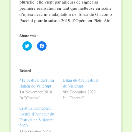
plurielle, elle vient par ailleurs de signer sa
première réalisation en tant que metteuse en scène
d’opéra avec une adaptation de Tosca de Giacomo
Puccini pour la saison 2019 d’Opéra en Plein Air.
Share this:
Click
Click
to
to
share
share
on
on
Twitter
Facebook
(Opens
(Opens
in
in
Related
new
new
window)
window)
41e Festival du Film
Bilan du 45e Festival
Italien de Villerupt
de Villerupt
1st November 2018
9th December 2022
In "Cinema"
In "Cinema"
Cristina Comencini,
invitée d’honneur du
Festival de Villerupt
2020
11th October 2020