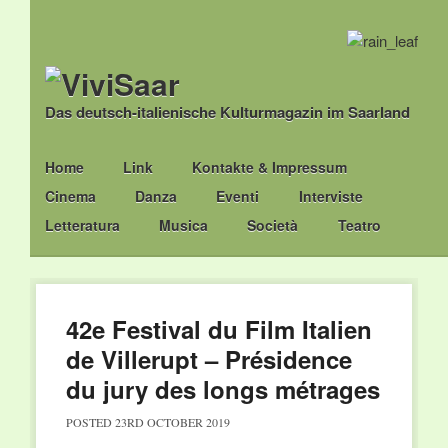
Das deutsch-italienische Kulturmagazin im Saarland
Main menu
Skip
Home
Link
Kontakte & Impressum
to
Cinema
Danza
Eventi
Interviste
content
Letteratura
Musica
Società
Teatro
42e Festival du Film Italien
de Villerupt – Présidence
du jury des longs métrages
POSTED
23RD OCTOBER 2019