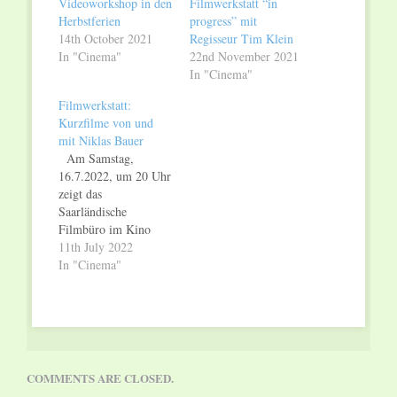
Videoworkshop in den
Filmwerkstatt “in
Herbstferien
progress” mit
14th October 2021
Regisseur Tim Klein
In "Cinema"
22nd November 2021
In "Cinema"
Filmwerkstatt:
Kurzfilme von und
mit Niklas Bauer
Am Samstag,
16.7.2022, um 20 Uhr
zeigt das
Saarländische
Filmbüro im Kino
achteinhalb in
11th July 2022
Saarbrücken
In "Cinema"
Kurzfilme von Niklas
Bauer. Der Regisseur
wird im Anschluss an
die Vorführung zum
Gespräch mit dem
Publikum anwesend
COMMENTS ARE CLOSED.
sein. Moderation: