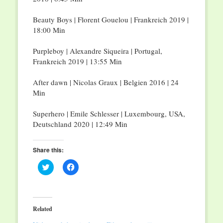
Beauty Boys | Florent Gouelou | Frankreich 2019 |
18:00 Min
Purpleboy | Alexandre Siqueira | Portugal,
Frankreich 2019 | 13:55 Min
After dawn | Nicolas Graux | Belgien 2016 | 24
Min
Superhero | Emile Schlesser | Luxembourg, USA,
Deutschland 2020 | 12:49 Min
Share this:
Click
Click
to
to
share
share
on
on
Twitter
Facebook
(Opens
(Opens
in
in
Related
new
new
window)
window)