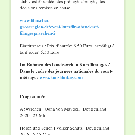
stable est ébranlée, des préjugés abrogés, des
décisions remises en cause.
www.filmschau-
grossregion.de/event/kurzfilmabend-mit-
filmgespraechen-2
Eintrittspreis / Prix d’entrée: 6,50 Euro, ermäßigt /
tarif réduit 5,50 Euro
Im Rahmen des bundesweiten Kurzfilmtages /
Dans le cadre des journées nationales du court-
métrage:
www.kurzfilmtag.com
Programm/e:
Abweichen | Oona von Maydell | Deutschland
2020 | 22 Min
Hören und Sehen | Volker Schütz | Deutschland
2018 | 6:45 Min