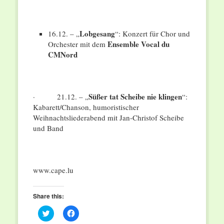
Lobgesang
16.12. – „
“: Konzert für Chor und
Ensemble Vocal du
Orchester mit dem
CMNord
Süßer tat Scheibe nie klingen
· 21.12. – „
“:
Kabarett/Chanson, humoristischer
Weihnachtsliederabend mit Jan-Christof Scheibe
und Band
www.cape.lu
Share this:
Click
Click
to
to