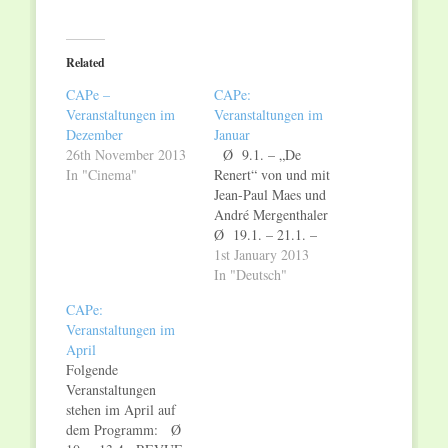
share
share
on
on
Twitter
Facebook
(Opens
(Opens
in
in
Related
new
new
window)
window)
CAPe –
CAPe:
Veranstaltungen im
Veranstaltungen im
Dezember
Januar
26th November 2013
Ø 9.1. – „De
In "Cinema"
Renert“ von und mit
Jean-Paul Maes und
André Mergenthaler
Ø 19.1. – 21.1. –
„De klenge Gnom“ –
1st January 2013
KREATION –
In "Deutsch"
Musical für Kinder
CAPe:
von David Ianni (Text
Veranstaltungen im
und Musik). In
April
Zusammenarbeit mit
Folgende
den Chören des
Veranstaltungen
CMNord, unter der
stehen im April auf
Leitung von Martin
dem Programm: Ø
Folz. Ø …