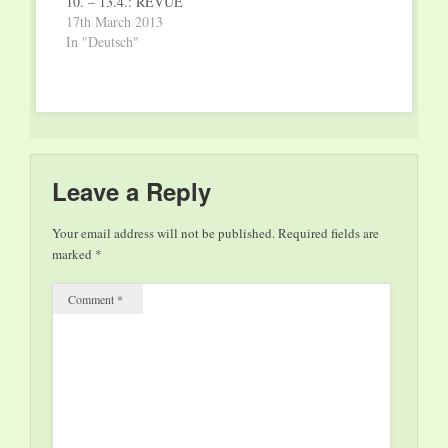
10. – 13.4.: REVUE
2013: „Gegeeschters“,
17th March 2013
das neue Programm
In "Deutsch"
des Lëtzebuerger
Theaters Ø 16.4.:
Vernissage der
Ausstellung „D’abord,
il faut que la terre
s’arrête » von Isabelle
Marmann (Dauer der
Leave a Reply
Ausstellung : von 17.
April bis 22. Mai)
Your email address will not be published.
Required fields are
Ø 16.4.:…
marked
*
Comment
*