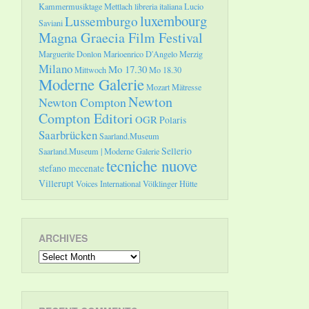
Kammermusiktage Mettlach
libreria italiana
Lucio
luxembourg
Lussemburgo
Saviani
Magna Graecia Film Festival
Marguerite Donlon
Marioenrico D'Angelo
Merzig
Milano
Mo 17.30
Mittwoch
Mo 18.30
Moderne Galerie
Mozart
Mätresse
Newton
Newton Compton
Compton Editori
OGR
Polaris
Saarbrücken
Saarland.Museum
Sellerio
Saarland.Museum | Moderne Galerie
tecniche nuove
stefano mecenate
Villerupt
Voices International
Völklinger Hütte
ARCHIVES
Archives