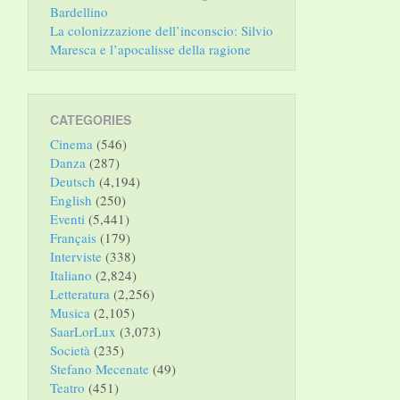
Bardellino
La colonizzazione dell’inconscio: Silvio
Maresca e l’apocalisse della ragione
CATEGORIES
Cinema
(546)
Danza
(287)
Deutsch
(4,194)
English
(250)
Eventi
(5,441)
Français
(179)
Interviste
(338)
Italiano
(2,824)
Letteratura
(2,256)
Musica
(2,105)
SaarLorLux
(3,073)
Società
(235)
Stefano Mecenate
(49)
Teatro
(451)