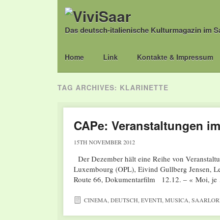
Das deutsch-italienische Kulturmagazin im S
Main menu
Skip
Home
Link
Kontakte & Impressum
to
content
TAG ARCHIVES:
KLARINETTE
CAPe: Veranstaltungen i
15TH NOVEMBER 2012
Der Dezember hält eine Reihe von Veranstalt
Luxembourg (OPL), Eivind Gullberg Jensen, Lei
Route 66, Dokumentarfilm 12.12. – « Moi, j
CINEMA
,
DEUTSCH
,
EVENTI
,
MUSICA
,
SAARLOR