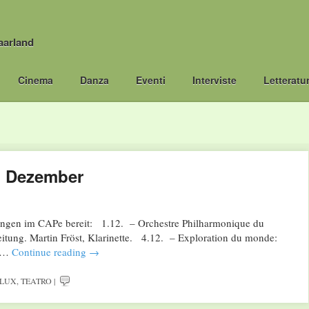
aarland
Cinema
Danza
Eventi
Interviste
Letteratu
m Dezember
ungen im CAPe bereit: 1.12. – Orchestre Philharmonique du
tung. Martin Fröst, Klarinette. 4.12. – Exploration du monde:
e …
Continue reading
→
LUX
,
TEATRO
|