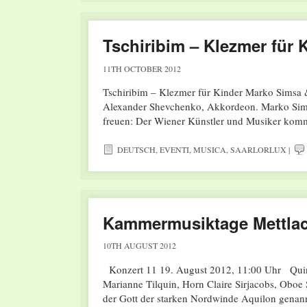
Tschiribim – Klezmer für 
11TH OCTOBER 2012
Tschiribim – Klezmer für Kinder Marko Simsa
Alexander Shevchenko, Akkordeon. Marko Sims
freuen: Der Wiener Künstler und Musiker kom
DEUTSCH
,
EVENTI
,
MUSICA
,
SAARLORLUX
|
Kammermusiktage Mettlach
10TH AUGUST 2012
Konzert 11 19. August 2012, 11:00 Uhr Quinte
Marianne Tilquin, Horn Claire Sirjacobs, Oboe
der Gott der starken Nordwinde Aquilon gena