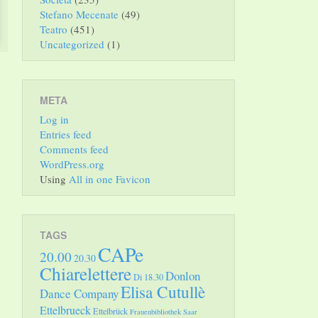
Stefano Mecenate
(49)
Teatro
(451)
Uncategorized
(1)
META
Log in
Entries feed
Comments feed
WordPress.org
Using
All in one Favicon
TAGS
CAPe
20.00
20.30
Chiarelettere
Donlon
Di 18.30
Elisa Cutullè
Dance Company
Ettelbrueck
Ettelbrück
Frauenbibliothek Saar