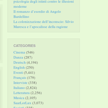
psicologia degli istinti contro le illusioni
moderne
Il romanzo d’esordio di Angelo
Bardellino
La colonizzazione dell’inconscio: Silvio
Maresca e l’apocalisse della ragione
CATEGORIES
Cinema
(546)
Danza
(287)
Deutsch
(4,194)
English
(250)
Eventi
(5,441)
Français
(179)
Interviste
(338)
Italiano
(2,824)
Letteratura
(2,256)
Musica
(2,105)
SaarLorLux
(3,073)
Società
(235)