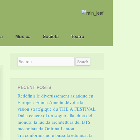
ra
Musica
Società
Teatro
RECENT POSTS
Redéfinir le divertissement asiatique en
Europe : Emma Amelin dévoile la
vision stratégique du THE A FESTIVAL
Dalla cenere di un sogno alla cima del
mondo: la lucida architettura dei BTS
raccontata da Onirina Lantou
Tra conformismo e bussola edonica: la