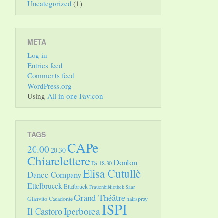
Uncategorized
(1)
META
Log in
Entries feed
Comments feed
WordPress.org
Using
All in one Favicon
TAGS
CAPe
20.00
20.30
Chiarelettere
Donlon
Di 18.30
Elisa Cutullè
Dance Company
Ettelbrueck
Ettelbrück
Frauenbibliothek Saar
Grand Théâtre
Gianvito Casadonte
hairspray
ISPI
Il Castoro
Iperborea