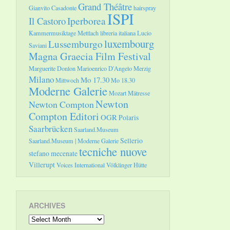
Grand Théâtre
Gianvito Casadonte
hairspray
ISPI
Il Castoro
Iperborea
Kammermusiktage Mettlach
libreria italiana
Lucio
luxembourg
Lussemburgo
Saviani
Magna Graecia Film Festival
Marguerite Donlon
Marioenrico D'Angelo
Merzig
Milano
Mo 17.30
Mittwoch
Mo 18.30
Moderne Galerie
Mozart
Mätresse
Newton
Newton Compton
Compton Editori
OGR
Polaris
Saarbrücken
Saarland.Museum
Sellerio
Saarland.Museum | Moderne Galerie
tecniche nuove
stefano mecenate
Villerupt
Voices International
Völklinger Hütte
ARCHIVES
Archives