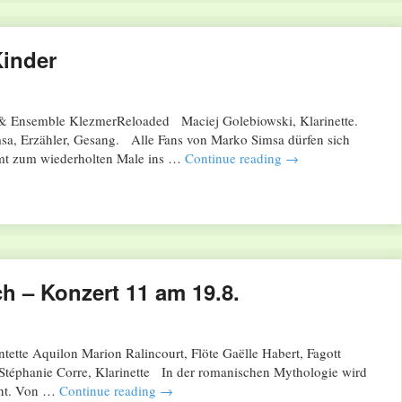
Kinder
 & Ensemble KlezmerReloaded Maciej Golebiowski, Klarinette.
a, Erzähler, Gesang. Alle Fans von Marko Simsa dürfen sich
mt zum wiederholten Male ins …
Continue reading
→
 – Konzert 11 am 19.8.
tte Aquilon Marion Ralincourt, Flöte Gaëlle Habert, Fagott
 Stéphanie Corre, Klarinette In der romanischen Mythologie wird
nnt. Von …
Continue reading
→