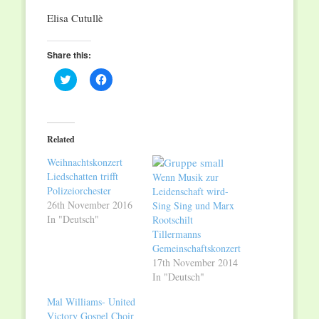
Elisa Cutullè
Share this:
Click
Click
to
to
share
share
on
on
Twitter
Facebook
(Opens
(Opens
in
in
Related
new
new
window)
window)
Weihnachtskonzert
Liedschatten trifft
Wenn Musik zur
Polizeiorchester
Leidenschaft wird-
26th November 2016
Sing Sing und Marx
In "Deutsch"
Rootschilt
Tillermanns
Gemeinschaftskonzert
17th November 2014
In "Deutsch"
Mal Williams- United
Victory Gospel Choir