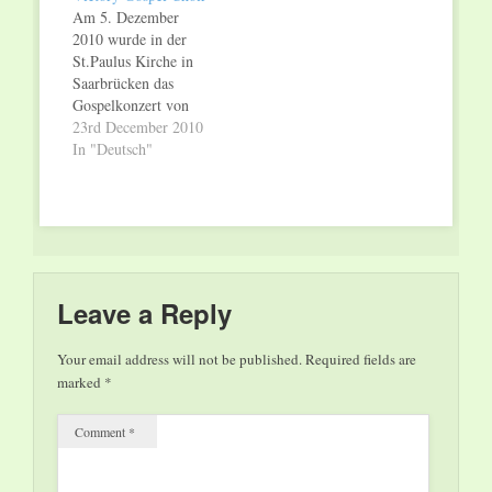
Am 5. Dezember
2010 wurde in der
St.Paulus Kirche in
Saarbrücken das
Gospelkonzert von
Rev. Mal Williams
23rd December 2010
und seiner Gruppe
In "Deutsch"
gehalten. Das Konzert
wurde vom Deutsch-
Italienischen
Kulturinstitut (DIBK)
, der Firma &R
Industriedemontage
und Abbruch GmbH,
Leave a Reply
der Firma HED
Handelsvertretung
Your email address will not be published.
Required fields are
GmbH, der Gemeinde
marked
*
von St. Josef und der
italienischen
Comment
*
Mission…