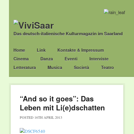
Das deutsch-italienische Kulturmagazin im Saarland
Main menu
Skip
Home
Link
Kontakte & Impressum
to
Cinema
Danza
Eventi
Interviste
content
Letteratura
Musica
Società
Teatro
“And so it goes”: Das
Leben mit Li(e)dschatten
POSTED
16TH APRIL 2013