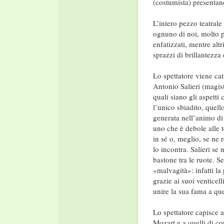
(costumista) presentan
L’intero pezzo teatrale
ognuno di noi, molto p
enfatizzati, mentre alt
sprazzi di brillantezza 
Lo spettatore viene cata
Antonio Salieri (magis
quali siano gli aspett
l’unico sbiadito, quel
generata nell’animo di 
uno che è debole alle 
in sé o, meglio, se ne
lo incontra. Salieri se 
bastone tra le ruote. S
«malvagità»: infatti la
grazie ai suoi venticel
unire la sua fama a que
Lo spettatore capisce 
Mozart e a quelli di cor