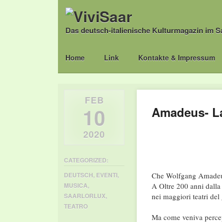
Das deutsch-italienische Kulturmagazin im S
Main menu
Skip
Home
Link
Kontakte & Impressum
to
content
FEB
10
Amadeus- La 
2020
CATEGORIZED:
Che Wolfgang Amadeus 
DEUTSCH
,
EVENTI
,
A Oltre 200 anni dalla
MUSICA
,
nei maggiori teatri del
SAARLORLUX
,
TEATRO
Ma come veniva percepit