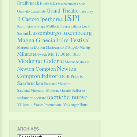
Ettelbrueck
Ettelbrück
Frauenbibliothek Saar
Grand Théâtre
Gianvito Casadonte
hairspray
ISPI
Il Castoro
Iperborea
Kammermusiktage Mettlach
libreria italiana
Lucio
luxembourg
Lussemburgo
Saviani
Magna Graecia Film Festival
Marguerite Donlon
Marioenrico D'Angelo
Merzig
Milano
Mo 17.30
Mittwoch
Mo 18.30
Moderne Galerie
Mozart
Mätresse
Newton
Newton Compton
Compton Editori
OGR
Polaris
Saarbrücken
Saarland.Museum
Sellerio
Saarland.Museum | Moderne Galerie
tecniche nuove
stefano mecenate
Villerupt
Voices International
Völklinger Hütte
ARCHIVES
Archives