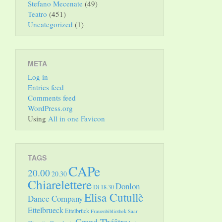
Stefano Mecenate
(49)
Teatro
(451)
Uncategorized
(1)
META
Log in
Entries feed
Comments feed
WordPress.org
Using
All in one Favicon
TAGS
CAPe
20.00
20.30
Chiarelettere
Donlon
Di 18.30
Elisa Cutullè
Dance Company
Ettelbrueck
Ettelbrück
Frauenbibliothek Saar
Grand Théâtre