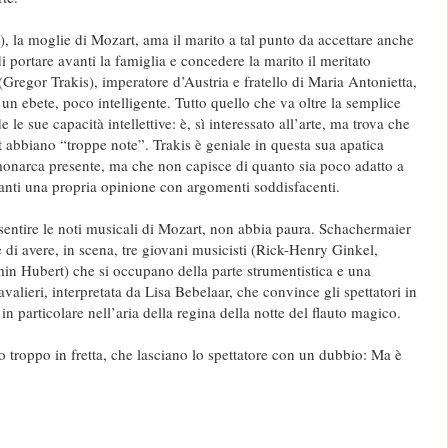
, la moglie di Mozart, ama il marito a tal punto da accettare anche
portare avanti la famiglia e concedere la marito il meritato
Gregor Trakis), imperatore d’Austria e fratello di Maria Antonietta,
n ebete, poco intelligente. Tutto quello che va oltre la semplice
le sue capacità intellettive: è, sì interessato all’arte, ma trova che
 abbiano “troppe note”. Trakis è geniale in questa sua apatica
monarca presente, ma che non capisce di quanto sia poco adatto a
vanti una propria opinione con argomenti soddisfacenti.
sentire le noti musicali di Mozart, non abbia paura. Schachermaier
 di avere, in scena, tre giovani musicisti (Rick-Henry Ginkel,
n Hubert) che si occupano della parte strumentistica e una
valieri, interpretata da Lisa Bebelaar, che convince gli spettatori in
, in particolare nell’aria della regina della notte del flauto magico.
 troppo in fretta, che lasciano lo spettatore con un dubbio: Ma è