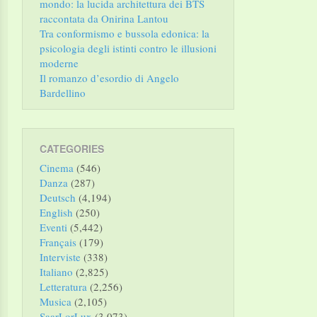
mondo: la lucida architettura dei BTS
raccontata da Onirina Lantou
Tra conformismo e bussola edonica: la
psicologia degli istinti contro le illusioni
moderne
Il romanzo d’esordio di Angelo
Bardellino
CATEGORIES
Cinema
(546)
Danza
(287)
Deutsch
(4,194)
English
(250)
Eventi
(5,442)
Français
(179)
Interviste
(338)
Italiano
(2,825)
Letteratura
(2,256)
Musica
(2,105)
SaarLorLux
(3,073)