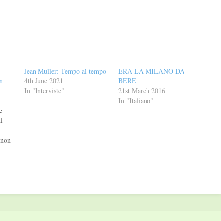
Jean Muller: Tempo al tempo
ERA LA MILANO DA
en
4th June 2021
BERE
In "Interviste"
21st March 2016
In "Italiano"
e
di
 non
i le