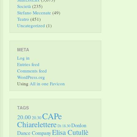
Società
(235)
Stefano Mecenate
(49)
Teatro
(451)
Uncategorized
(1)
META
Log in
Entries feed
Comments feed
WordPress.org
Using
All in one Favicon
TAGS
CAPe
20.00
20.30
Chiarelettere
Donlon
Di 18.30
Elisa Cutullè
Dance Company