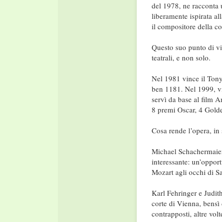
del 1978, ne racconta u
liberamente ispirata al
il compositore della co
Questo suo punto di vis
teatrali, e non solo.
Nel 1981 vince il Tony
ben 1181. Nel 1999, vi
servì da base al film 
8 premi Oscar, 4 Golde
Cosa rende l’opera, in 
Michael Schachermaier,
interessante: un’oppor
Mozart agli occhi di Sa
Karl Fehringer e Judit
corte di Vienna, bensì d
contrapposti, altre vol