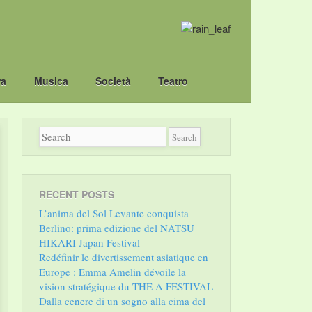
ra
Musica
Società
Teatro
RECENT POSTS
L’anima del Sol Levante conquista
Berlino: prima edizione del NATSU
HIKARI Japan Festival
Redéfinir le divertissement asiatique en
Europe : Emma Amelin dévoile la
vision stratégique du THE A FESTIVAL
Dalla cenere di un sogno alla cima del