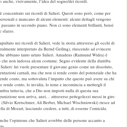
o anche, visivamente, l’idea del sogno/dei ricordi.
 è concentrato sui ricordi di Salieri. Questi sono però, come per
ersonali e mancano di alcuni elementi: alcuni dettagli vengono
ri passano in secondo piano. Non ci sono elementi brillanti, bensì
e sfarzo.
pultato nei ricordi di Salieri, vede la storia attraverso gli occhi di
tralmente interpretato da Bernd Geiling), riuscendo ad evincere
i che abbiano tanto urtato Salieri. Amadeus (Raimund Widra) è
lo che non indossa alcun costume. Segno evidente della diatriba
Salieri: lui vuole presentare il giovane genio come un dissoluto,
tentazioni carnali, ma che non si rende conto del potenziale che ha
 rende conto, ma sottovaluta l’impatto che questo può avere su chi
ne rende conto, lo invidia, lo teme e incomincia a mettergli il
embra tuttavia, che a Dio non importi nulla di questa sua
 punizione non arriva, anzi… attraverso pettegolezzi messi in giro
li (Silvio Kretschmer, Ali Berber, Michael Wischniowski) riesce ad
lla di Mozart, lasciando credere, a tutti, di esserne l’omicida.
anche l’opinione che Salieri avrebbe delle persone accanto a
te.