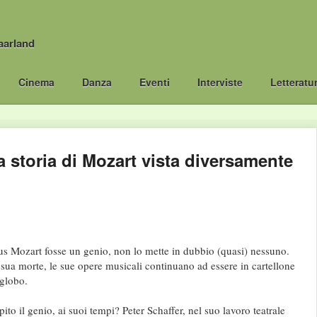
aarland
Cinema
Danza
Eventi
Interviste
Letteratu
storia di Mozart vista diversamente
Mozart fosse un genio, non lo mette in dubbio (quasi) nessuno.
 sua morte, le sue opere musicali continuano ad essere in cartellone
 globo.
o il genio, ai suoi tempi? Peter Schaffer, nel suo lavoro teatrale