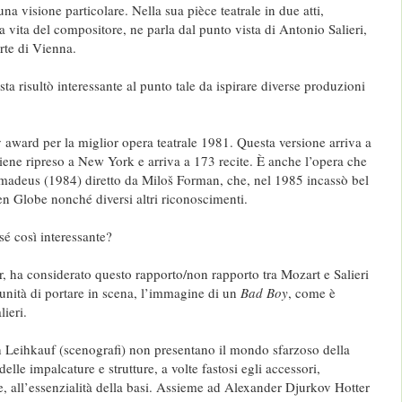
na visione particolare. Nella sua pièce teatrale in due atti,
la vita del compositore, ne parla dal punto vista di Antonio Salieri,
rte di Vienna.
ta risultò interessante al punto tale da ispirare diverse produzioni
 award per la miglior opera teatrale 1981. Questa versione arriva a
ene ripreso a New York e arriva a 173 recite. È anche l’opera che
Amadeus (1984) diretto da Miloš Forman, che, nel 1985 incassò bel
n Globe nonché diversi altri riconoscimenti.
sé così interessante?
 ha considerato questo rapporto/non rapporto tra Mozart e Salieri
tunità di portare in scena, l’immagine di un
Bad Boy
, come è
lieri.
h Leihkauf (scenografi) non presentano il mondo sfarzoso della
elle impalcature e strutture, a volte fastosi egli accessori,
te, all’essenzialità della basi. Assieme ad Alexander Djurkov Hotter