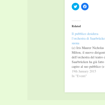
Click
Click
to
to
share
share
on
on
Twitter
Facebook
(Opens
(Opens
in
in
Related
new
new
window)
window)
Il pubblico desidera-
l’orchestra di Saarbrück
suona
(c) Iris Maurer Nicholas
Milton, il nuovo dirigent
dell’orchestra del teatro 
Saarbrücken ha già fatto
capire al suo pubblico (e
solo ai componenti
19th January 2015
dell’orchestra) che la sua
In "Eventi"
funzione non è quella di
erigersi su un pulpito e
impartire da lì ai musicist
indicazioni per una
esecuzione musicale…