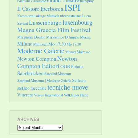
Gianvito Casadonte
hairspray
ISPI
Il Castoro
Iperborea
Kammermusiktage Mettlach
libreria italiana
Lucio
luxembourg
Lussemburgo
Saviani
Magna Graecia Film Festival
Marguerite Donlon
Marioenrico D'Angelo
Merzig
Milano
Mo 17.30
Mittwoch
Mo 18.30
Moderne Galerie
Mozart
Mätresse
Newton
Newton Compton
Compton Editori
OGR
Polaris
Saarbrücken
Saarland.Museum
Sellerio
Saarland.Museum | Moderne Galerie
tecniche nuove
stefano mecenate
Villerupt
Voices International
Völklinger Hütte
ARCHIVES
Archives