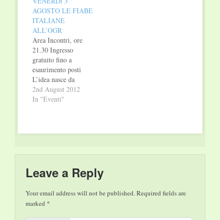
VENERDì 3
AGOSTO LE FIABE
ITALIANE
ALL’OGR
Area Incontri, ore
21.30 Ingresso
gratuito fino a
esaurimento posti
L’idea nasce da
un’esperienza
2nd August 2012
maturata con il Teatro
In "Eventi"
Stabile di Torino in
occasione della messa
in scena dello
spettacolo Italian Folk
Tales, realizzato nel
2010 dall’artista italo
americano John
Leave a Reply
Turturro. A ispirare
Turturro, le Fiabe
Your email address will not be published.
Required fields are
italiane raccolte dalla
marked
*
tradizione…