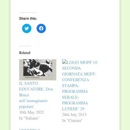
Share this:
Click
Click
to
to
share
share
on
on
Twitter
Facebook
(Opens
(Opens
in
in
Related
new
new
window)
window)
SECONDA
GIORNATA MGFF:
CONFERENZA
IL SANTO
STAMPA-
EDUCATORE. Don
PROGRAMMA
Bosco
SERALE-
nell’immaginario
PROGRAMMA
popolare
LUNEDI’ 29
30th May 2025
28th July 2013
In "Italiano"
In "Cinema"