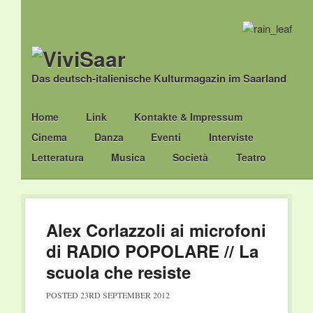
Das deutsch-italienische Kulturmagazin im Saarland
Main menu
Skip
Home
Link
Kontakte & Impressum
to
Cinema
Danza
Eventi
Interviste
content
Letteratura
Musica
Società
Teatro
Alex Corlazzoli ai microfoni
di RADIO POPOLARE // La
scuola che resiste
POSTED
23RD SEPTEMBER 2012